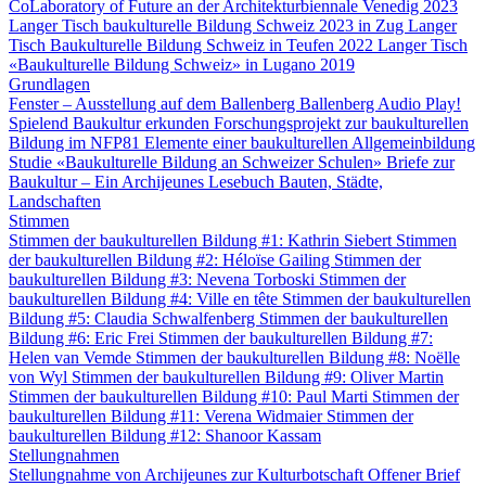
CoLaboratory of Future an der Architekturbiennale Venedig 2023
Langer Tisch baukulturelle Bildung Schweiz 2023 in Zug
Langer
Tisch Baukulturelle Bildung Schweiz in Teufen 2022
Langer Tisch
«Baukulturelle Bildung Schweiz» in Lugano 2019
Grundlagen
Fenster – Ausstellung auf dem Ballenberg
Ballenberg Audio
Play!
Spielend Baukultur erkunden
Forschungsprojekt zur baukulturellen
Bildung im NFP81
Elemente einer baukulturellen Allgemeinbildung
Studie «Baukulturelle Bildung an Schweizer Schulen»
Briefe zur
Baukultur – Ein Archijeunes Lesebuch
Bauten, Städte,
Landschaften
Stimmen
Stimmen der baukulturellen Bildung #1: Kathrin Siebert
Stimmen
der baukulturellen Bildung #2: Héloïse Gailing
Stimmen der
baukulturellen Bildung #3: Nevena Torboski
Stimmen der
baukulturellen Bildung #4: Ville en tête
Stimmen der baukulturellen
Bildung #5: Claudia Schwalfenberg
Stimmen der baukulturellen
Bildung #6: Eric Frei
Stimmen der baukulturellen Bildung #7:
Helen van Vemde
Stimmen der baukulturellen Bildung #8: Noëlle
von Wyl
Stimmen der baukulturellen Bildung #9: Oliver Martin
Stimmen der baukulturellen Bildung #10: Paul Marti
Stimmen der
baukulturellen Bildung #11: Verena Widmaier
Stimmen der
baukulturellen Bildung #12: Shanoor Kassam
Stellungnahmen
Stellungnahme von Archijeunes zur Kulturbotschaft
Offener Brief