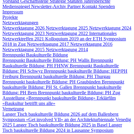
Vorstand
Geschäftsstelle
Strategie
Statuten
Jahresberichte
Medienspiegel
Newsletter-Archiv
Partner
Kontakt
Spenden
Impressum
Projekte
Netzwerktagungen
Netzwerktagung 2026
Netzwerktagung 2025
Netzwerktagung 2024
Netzwerktagung 2023
Netzwerktagung 2022
Internationales
Netzwerktreffen 2021
Kolloquium 2019 an der ETH
Symposium
2018 in Zug
Netzwerktagung 2017
Netzwerktagung 2016
Netzwerktagung 2015
Netzwerktagung 2014
Brennpunkt Baukulturelle Bildung
Brennpunkt Baukulturelle Bildung: PH Wallis
Brennpunkt
Baukulturelle Bildung: PH FHNW
Brennpunkt Baukulturelle
Bildung: PH Schwyz
Brennpunkt baukulturelle Bildung: HEP|PH
Freiburg
Brennpunkt baukulturelle Bildung: PH Thurgau
Brennpunkt baukulturelle Bildung: PH Graubünden
Brennpunkt
baukulturelle Bildung: PH St. Gallen
Brennpunkt baukulturelle
Bildung: PH Bern
Brennpunkt baukulturelle Bildung: PH Zug
Ausstellung «Brennpunkt baukulturelle Bildung»
Erklärfilm
«Baukultur betrifft uns alle»
Vernetzung
Langer Tisch baukulturelle Bildung 2026 auf dem Ballenberg
Symposium «Get involved VII» an der Architekturbiennale Venedig
2025
Langer Tisch baukulturelle Bildung 2025 in Basel
Langer
Tisch baukulturelle Bildung 2024 in Lausanne
Symposium