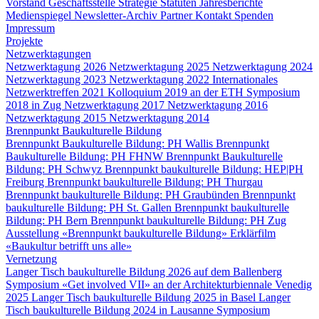
Vorstand
Geschäftsstelle
Strategie
Statuten
Jahresberichte
Medienspiegel
Newsletter-Archiv
Partner
Kontakt
Spenden
Impressum
Projekte
Netzwerktagungen
Netzwerktagung 2026
Netzwerktagung 2025
Netzwerktagung 2024
Netzwerktagung 2023
Netzwerktagung 2022
Internationales
Netzwerktreffen 2021
Kolloquium 2019 an der ETH
Symposium
2018 in Zug
Netzwerktagung 2017
Netzwerktagung 2016
Netzwerktagung 2015
Netzwerktagung 2014
Brennpunkt Baukulturelle Bildung
Brennpunkt Baukulturelle Bildung: PH Wallis
Brennpunkt
Baukulturelle Bildung: PH FHNW
Brennpunkt Baukulturelle
Bildung: PH Schwyz
Brennpunkt baukulturelle Bildung: HEP|PH
Freiburg
Brennpunkt baukulturelle Bildung: PH Thurgau
Brennpunkt baukulturelle Bildung: PH Graubünden
Brennpunkt
baukulturelle Bildung: PH St. Gallen
Brennpunkt baukulturelle
Bildung: PH Bern
Brennpunkt baukulturelle Bildung: PH Zug
Ausstellung «Brennpunkt baukulturelle Bildung»
Erklärfilm
«Baukultur betrifft uns alle»
Vernetzung
Langer Tisch baukulturelle Bildung 2026 auf dem Ballenberg
Symposium «Get involved VII» an der Architekturbiennale Venedig
2025
Langer Tisch baukulturelle Bildung 2025 in Basel
Langer
Tisch baukulturelle Bildung 2024 in Lausanne
Symposium