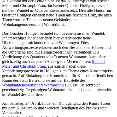
«Es kommt mit der Zeit»: So heisst das Kunstprojekt von Michael
Meier und Christoph Franz im Berner Quartier Holligen, das sich
mit dem Wandel im Quartier auseinandersetzt. Drei alte Häuser im
Quartier Holligen erhalten neue Türen aus frischem Holz, die alten
Türen werden Teil eines neuen Gebäudes der
Wohnbaugenossenschaft Warmbächli.
Das Quartier Holligen befindet sich in einem rasanten Wandel:
Innert weniger Jahre entstehen hier verschiedene neue
Überbauungen mit hunderten von Wohnungen. Diese
Aufwertungsprozesse erfassen auch den Bestand alter Häuser und
die Umbrüche sind mit Herausforderungen verbunden: Die
Verdichtung des Quartiers schafft neuen Wohnraum, kann aber
gleichzeitig auch zu einem Anstieg der Mieten führen.
Michael
Meier und Christoph Franz
aus Zürich haben diese
Veränderungsprozesse in Holligen zum Thema eines Kunstprojekts
gemacht. Auf Einladung der Kommission für Kunst im öffentlichen
Raum der Stadt Bern sind sie auf der Baustelle der
Wohnbaugenossenschaft Warmbächli
zu Gast: Sie setzt sich
gemeinnützig für günstigen Wohnraum ein und ist damit mittendrin
im Wandel des Quartiers.
Am Samstag, 24. April, findet ein Rundgang zu den Kunst-Türen
mit dem Künstlerduo und weiteren Beteiligten des Projekts statt.
Veranstalter