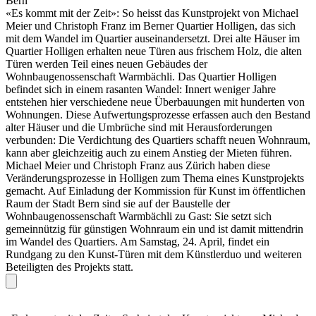
Bern
«Es kommt mit der Zeit»: So heisst das Kunstprojekt von Michael
Meier und Christoph Franz im Berner Quartier Holligen, das sich
mit dem Wandel im Quartier auseinandersetzt. Drei alte Häuser im
Quartier Holligen erhalten neue Türen aus frischem Holz, die alten
Türen werden Teil eines neuen Gebäudes der
Wohnbaugenossenschaft Warmbächli. Das Quartier Holligen
befindet sich in einem rasanten Wandel: Innert weniger Jahre
entstehen hier verschiedene neue Überbauungen mit hunderten von
Wohnungen. Diese Aufwertungsprozesse erfassen auch den Bestand
alter Häuser und die Umbrüche sind mit Herausforderungen
verbunden: Die Verdichtung des Quartiers schafft neuen Wohnraum,
kann aber gleichzeitig auch zu einem Anstieg der Mieten führen.
Michael Meier und Christoph Franz aus Zürich haben diese
Veränderungsprozesse in Holligen zum Thema eines Kunstprojekts
gemacht. Auf Einladung der Kommission für Kunst im öffentlichen
Raum der Stadt Bern sind sie auf der Baustelle der
Wohnbaugenossenschaft Warmbächli zu Gast: Sie setzt sich
gemeinnützig für günstigen Wohnraum ein und ist damit mittendrin
im Wandel des Quartiers. Am Samstag, 24. April, findet ein
Rundgang zu den Kunst-Türen mit dem Künstlerduo und weiteren
Beteiligten des Projekts statt.