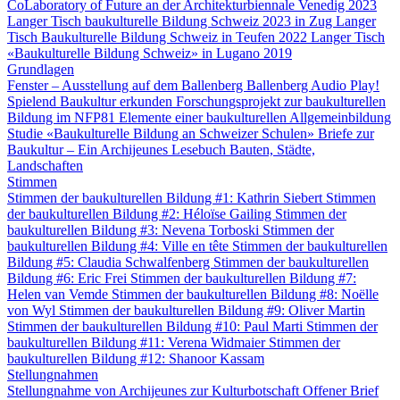
CoLaboratory of Future an der Architekturbiennale Venedig 2023
Langer Tisch baukulturelle Bildung Schweiz 2023 in Zug
Langer
Tisch Baukulturelle Bildung Schweiz in Teufen 2022
Langer Tisch
«Baukulturelle Bildung Schweiz» in Lugano 2019
Grundlagen
Fenster – Ausstellung auf dem Ballenberg
Ballenberg Audio
Play!
Spielend Baukultur erkunden
Forschungsprojekt zur baukulturellen
Bildung im NFP81
Elemente einer baukulturellen Allgemeinbildung
Studie «Baukulturelle Bildung an Schweizer Schulen»
Briefe zur
Baukultur – Ein Archijeunes Lesebuch
Bauten, Städte,
Landschaften
Stimmen
Stimmen der baukulturellen Bildung #1: Kathrin Siebert
Stimmen
der baukulturellen Bildung #2: Héloïse Gailing
Stimmen der
baukulturellen Bildung #3: Nevena Torboski
Stimmen der
baukulturellen Bildung #4: Ville en tête
Stimmen der baukulturellen
Bildung #5: Claudia Schwalfenberg
Stimmen der baukulturellen
Bildung #6: Eric Frei
Stimmen der baukulturellen Bildung #7:
Helen van Vemde
Stimmen der baukulturellen Bildung #8: Noëlle
von Wyl
Stimmen der baukulturellen Bildung #9: Oliver Martin
Stimmen der baukulturellen Bildung #10: Paul Marti
Stimmen der
baukulturellen Bildung #11: Verena Widmaier
Stimmen der
baukulturellen Bildung #12: Shanoor Kassam
Stellungnahmen
Stellungnahme von Archijeunes zur Kulturbotschaft
Offener Brief