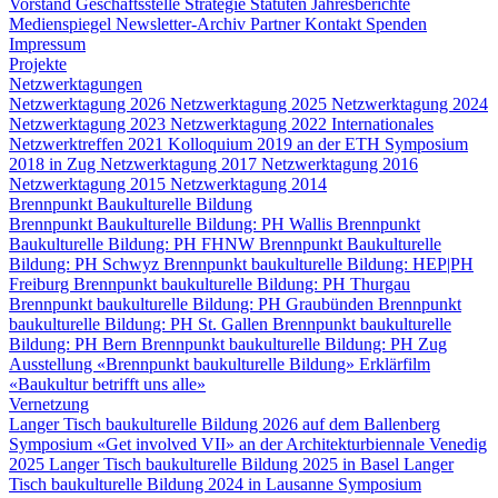
Vorstand
Geschäftsstelle
Strategie
Statuten
Jahresberichte
Medienspiegel
Newsletter-Archiv
Partner
Kontakt
Spenden
Impressum
Projekte
Netzwerktagungen
Netzwerktagung 2026
Netzwerktagung 2025
Netzwerktagung 2024
Netzwerktagung 2023
Netzwerktagung 2022
Internationales
Netzwerktreffen 2021
Kolloquium 2019 an der ETH
Symposium
2018 in Zug
Netzwerktagung 2017
Netzwerktagung 2016
Netzwerktagung 2015
Netzwerktagung 2014
Brennpunkt Baukulturelle Bildung
Brennpunkt Baukulturelle Bildung: PH Wallis
Brennpunkt
Baukulturelle Bildung: PH FHNW
Brennpunkt Baukulturelle
Bildung: PH Schwyz
Brennpunkt baukulturelle Bildung: HEP|PH
Freiburg
Brennpunkt baukulturelle Bildung: PH Thurgau
Brennpunkt baukulturelle Bildung: PH Graubünden
Brennpunkt
baukulturelle Bildung: PH St. Gallen
Brennpunkt baukulturelle
Bildung: PH Bern
Brennpunkt baukulturelle Bildung: PH Zug
Ausstellung «Brennpunkt baukulturelle Bildung»
Erklärfilm
«Baukultur betrifft uns alle»
Vernetzung
Langer Tisch baukulturelle Bildung 2026 auf dem Ballenberg
Symposium «Get involved VII» an der Architekturbiennale Venedig
2025
Langer Tisch baukulturelle Bildung 2025 in Basel
Langer
Tisch baukulturelle Bildung 2024 in Lausanne
Symposium