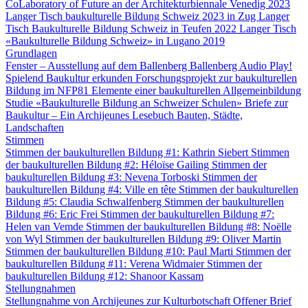
CoLaboratory of Future an der Architekturbiennale Venedig 2023
Langer Tisch baukulturelle Bildung Schweiz 2023 in Zug
Langer
Tisch Baukulturelle Bildung Schweiz in Teufen 2022
Langer Tisch
«Baukulturelle Bildung Schweiz» in Lugano 2019
Grundlagen
Fenster – Ausstellung auf dem Ballenberg
Ballenberg Audio
Play!
Spielend Baukultur erkunden
Forschungsprojekt zur baukulturellen
Bildung im NFP81
Elemente einer baukulturellen Allgemeinbildung
Studie «Baukulturelle Bildung an Schweizer Schulen»
Briefe zur
Baukultur – Ein Archijeunes Lesebuch
Bauten, Städte,
Landschaften
Stimmen
Stimmen der baukulturellen Bildung #1: Kathrin Siebert
Stimmen
der baukulturellen Bildung #2: Héloïse Gailing
Stimmen der
baukulturellen Bildung #3: Nevena Torboski
Stimmen der
baukulturellen Bildung #4: Ville en tête
Stimmen der baukulturellen
Bildung #5: Claudia Schwalfenberg
Stimmen der baukulturellen
Bildung #6: Eric Frei
Stimmen der baukulturellen Bildung #7:
Helen van Vemde
Stimmen der baukulturellen Bildung #8: Noëlle
von Wyl
Stimmen der baukulturellen Bildung #9: Oliver Martin
Stimmen der baukulturellen Bildung #10: Paul Marti
Stimmen der
baukulturellen Bildung #11: Verena Widmaier
Stimmen der
baukulturellen Bildung #12: Shanoor Kassam
Stellungnahmen
Stellungnahme von Archijeunes zur Kulturbotschaft
Offener Brief