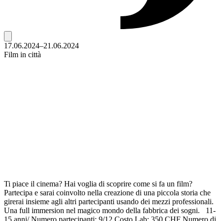
17.06.2024–21.06.2024
Film in città
Ti piace il cinema? Hai voglia di scoprire come si fa un film?
Partecipa e sarai coinvolto nella creazione di una piccola storia che
girerai insieme agli altri partecipanti usando dei mezzi professionali.
Una full immersion nel magico mondo della fabbrica dei sogni. 11-
15 anni/ Numero partecipanti: 9/12 Costo Lab: 350 CHF Numero di