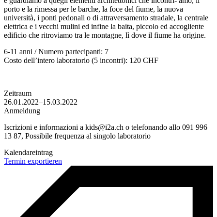
e guardiamo a quegli elementi architettonici che incontri- amo, il
porto e la rimessa per le barche, la foce del fiume, la nuova
università, i ponti pedonali o di attraversamento stradale, la centrale
elettrica e i vecchi mulini ed infine la baita, piccolo ed accogliente
edificio che ritroviamo tra le montagne, lì dove il fiume ha origine.
6-11 anni / Numero partecipanti: 7
Costo dell’intero laboratorio (5 incontri): 120 CHF
Zeitraum
26.01.2022–15.03.2022
Anmeldung
Iscrizioni e informazioni a kids@i2a.ch o telefonando allo 091 996
13 87, Possibile frequenza al singolo laboratorio
Kalendareintrag
Termin exportieren