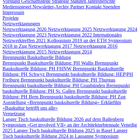
Vorstand
Geschäftsstelle
Strategie
Statuten
Jahresberichte
Medienspiegel
Newsletter-Archiv
Partner
Kontakt
Spenden
Impressum
Projekte
Netzwerktagungen
Netzwerktagung 2026
Netzwerktagung 2025
Netzwerktagung 2024
Netzwerktagung 2023
Netzwerktagung 2022
Internationales
Netzwerktreffen 2021
Kolloquium 2019 an der ETH
Symposium
2018 in Zug
Netzwerktagung 2017
Netzwerktagung 2016
Netzwerktagung 2015
Netzwerktagung 2014
Brennpunkt Baukulturelle Bildung
Brennpunkt Baukulturelle Bildung: PH Wallis
Brennpunkt
Baukulturelle Bildung: PH FHNW
Brennpunkt Baukulturelle
Bildung: PH Schwyz
Brennpunkt baukulturelle Bildung: HEP|PH
Freiburg
Brennpunkt baukulturelle Bildung: PH Thurgau
Brennpunkt baukulturelle Bildung: PH Graubünden
Brennpunkt
baukulturelle Bildung: PH St. Gallen
Brennpunkt baukulturelle
Bildung: PH Bern
Brennpunkt baukulturelle Bildung: PH Zug
Ausstellung «Brennpunkt baukulturelle Bildung»
Erklärfilm
«Baukultur betrifft uns alle»
Vernetzung
Langer Tisch baukulturelle Bildung 2026 auf dem Ballenberg
Symposium «Get involved VII» an der Architekturbiennale Venedig
2025
Langer Tisch baukulturelle Bildung 2025 in Basel
Langer
Tisch baukulturelle Bildung 2024 in Lausanne
Symposium