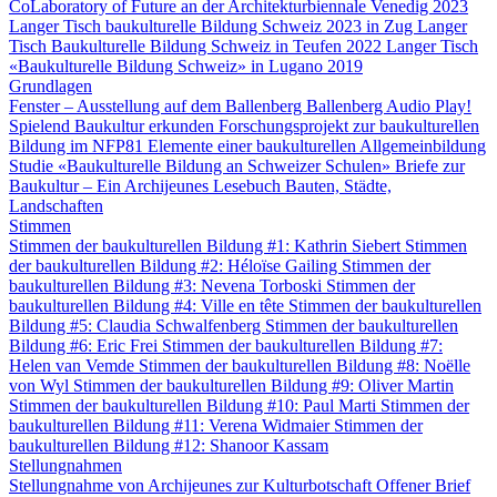
CoLaboratory of Future an der Architekturbiennale Venedig 2023
Langer Tisch baukulturelle Bildung Schweiz 2023 in Zug
Langer
Tisch Baukulturelle Bildung Schweiz in Teufen 2022
Langer Tisch
«Baukulturelle Bildung Schweiz» in Lugano 2019
Grundlagen
Fenster – Ausstellung auf dem Ballenberg
Ballenberg Audio
Play!
Spielend Baukultur erkunden
Forschungsprojekt zur baukulturellen
Bildung im NFP81
Elemente einer baukulturellen Allgemeinbildung
Studie «Baukulturelle Bildung an Schweizer Schulen»
Briefe zur
Baukultur – Ein Archijeunes Lesebuch
Bauten, Städte,
Landschaften
Stimmen
Stimmen der baukulturellen Bildung #1: Kathrin Siebert
Stimmen
der baukulturellen Bildung #2: Héloïse Gailing
Stimmen der
baukulturellen Bildung #3: Nevena Torboski
Stimmen der
baukulturellen Bildung #4: Ville en tête
Stimmen der baukulturellen
Bildung #5: Claudia Schwalfenberg
Stimmen der baukulturellen
Bildung #6: Eric Frei
Stimmen der baukulturellen Bildung #7:
Helen van Vemde
Stimmen der baukulturellen Bildung #8: Noëlle
von Wyl
Stimmen der baukulturellen Bildung #9: Oliver Martin
Stimmen der baukulturellen Bildung #10: Paul Marti
Stimmen der
baukulturellen Bildung #11: Verena Widmaier
Stimmen der
baukulturellen Bildung #12: Shanoor Kassam
Stellungnahmen
Stellungnahme von Archijeunes zur Kulturbotschaft
Offener Brief