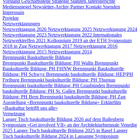
Vorstand
Geschäftsstelle
Strategie
Statuten
Jahresberichte
Medienspiegel
Newsletter-Archiv
Partner
Kontakt
Spenden
Impressum
Projekte
Netzwerktagungen
Netzwerktagung 2026
Netzwerktagung 2025
Netzwerktagung 2024
Netzwerktagung 2023
Netzwerktagung 2022
Internationales
Netzwerktreffen 2021
Kolloquium 2019 an der ETH
Symposium
2018 in Zug
Netzwerktagung 2017
Netzwerktagung 2016
Netzwerktagung 2015
Netzwerktagung 2014
Brennpunkt Baukulturelle Bildung
Brennpunkt Baukulturelle Bildung: PH Wallis
Brennpunkt
Baukulturelle Bildung: PH FHNW
Brennpunkt Baukulturelle
Bildung: PH Schwyz
Brennpunkt baukulturelle Bildung: HEP|PH
Freiburg
Brennpunkt baukulturelle Bildung: PH Thurgau
Brennpunkt baukulturelle Bildung: PH Graubünden
Brennpunkt
baukulturelle Bildung: PH St. Gallen
Brennpunkt baukulturelle
Bildung: PH Bern
Brennpunkt baukulturelle Bildung: PH Zug
Ausstellung «Brennpunkt baukulturelle Bildung»
Erklärfilm
«Baukultur betrifft uns alle»
Vernetzung
Langer Tisch baukulturelle Bildung 2026 auf dem Ballenberg
Symposium «Get involved VII» an der Architekturbiennale Venedig
2025
Langer Tisch baukulturelle Bildung 2025 in Basel
Langer
Tisch baukulturelle Bildung 2024 in Lausanne
Symposium