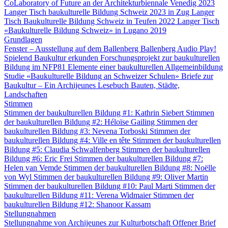
CoLaboratory of Future an der Architekturbiennale Venedig 2023
Langer Tisch baukulturelle Bildung Schweiz 2023 in Zug
Langer
Tisch Baukulturelle Bildung Schweiz in Teufen 2022
Langer Tisch
«Baukulturelle Bildung Schweiz» in Lugano 2019
Grundlagen
Fenster – Ausstellung auf dem Ballenberg
Ballenberg Audio
Play!
Spielend Baukultur erkunden
Forschungsprojekt zur baukulturellen
Bildung im NFP81
Elemente einer baukulturellen Allgemeinbildung
Studie «Baukulturelle Bildung an Schweizer Schulen»
Briefe zur
Baukultur – Ein Archijeunes Lesebuch
Bauten, Städte,
Landschaften
Stimmen
Stimmen der baukulturellen Bildung #1: Kathrin Siebert
Stimmen
der baukulturellen Bildung #2: Héloïse Gailing
Stimmen der
baukulturellen Bildung #3: Nevena Torboski
Stimmen der
baukulturellen Bildung #4: Ville en tête
Stimmen der baukulturellen
Bildung #5: Claudia Schwalfenberg
Stimmen der baukulturellen
Bildung #6: Eric Frei
Stimmen der baukulturellen Bildung #7:
Helen van Vemde
Stimmen der baukulturellen Bildung #8: Noëlle
von Wyl
Stimmen der baukulturellen Bildung #9: Oliver Martin
Stimmen der baukulturellen Bildung #10: Paul Marti
Stimmen der
baukulturellen Bildung #11: Verena Widmaier
Stimmen der
baukulturellen Bildung #12: Shanoor Kassam
Stellungnahmen
Stellungnahme von Archijeunes zur Kulturbotschaft
Offener Brief