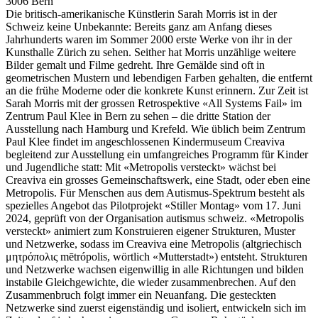
3006 Bern
Die britisch-amerikanische Künstlerin Sarah Morris ist in der
Schweiz keine Unbekannte: Bereits ganz am Anfang dieses
Jahrhunderts waren im Sommer 2000 erste Werke von ihr in der
Kunsthalle Zürich zu sehen. Seither hat Morris unzählige weitere
Bilder gemalt und Filme gedreht. Ihre Gemälde sind oft in
geometrischen Mustern und lebendigen Farben gehalten, die entfernt
an die frühe Moderne oder die konkrete Kunst erinnern. Zur Zeit ist
Sarah Morris mit der grossen Retrospektive «All Systems Fail» im
Zentrum Paul Klee in Bern zu sehen – die dritte Station der
Ausstellung nach Hamburg und Krefeld. Wie üblich beim Zentrum
Paul Klee findet im angeschlossenen Kindermuseum Creaviva
begleitend zur Ausstellung ein umfangreiches Programm für Kinder
und Jugendliche statt: Mit «Metropolis versteckt» wächst bei
Creaviva ein grosses Gemeinschaftswerk, eine Stadt, oder eben eine
Metropolis. Für Menschen aus dem Autismus-Spektrum besteht als
spezielles Angebot das Pilotprojekt «Stiller Montag» vom 17. Juni
2024, geprüft von der Organisation autismus schweiz. «Metropolis
versteckt» animiert zum Konstruieren eigener Strukturen, Muster
und Netzwerke, sodass im Creaviva eine Metropolis (altgriechisch
μητρόπολις mētrópolis, wörtlich «Mutterstadt») entsteht. Strukturen
und Netzwerke wachsen eigenwillig in alle Richtungen und bilden
instabile Gleichgewichte, die wieder zusammenbrechen. Auf den
Zusammenbruch folgt immer ein Neuanfang. Die gesteckten
Netzwerke sind zuerst eigenständig und isoliert, entwickeln sich im