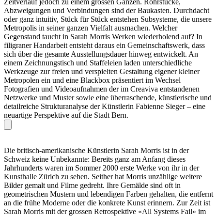
Zeitverlauf jedoch zu einem grossen Ganzen. Rohrstücke,
Abzweigungen und Verbindungen sind der Baukasten. Durchdacht
oder ganz intuitiv, Stück für Stück entstehen Subsysteme, die unsere
Metropolis in seiner ganzen Vielfalt ausmachen. Welcher
Gegenstand taucht in Sarah Morris Werken wiederholend auf? In
filigraner Handarbeit entsteht daraus ein Gemeinschaftswerk, dass
sich über die gesamte Ausstellungsdauer hinweg entwickelt. An
einem Zeichnungstisch und Staffeleien laden unterschiedliche
Werkzeuge zur freien und verspielten Gestaltung eigener kleiner
Metropolen ein und eine Blackbox präsentiert im Wechsel
Fotografien und Videoaufnahmen der im Creaviva entstandenen
Netzwerke und Muster sowie eine überraschende, künstlerische und
detailreiche Strukturanalyse der Künstlerin Fabienne Sieger – eine
neuartige Perspektive auf die Stadt Bern.
Die britisch-amerikanische Künstlerin Sarah Morris ist in der
Schweiz keine Unbekannte: Bereits ganz am Anfang dieses
Jahrhunderts waren im Sommer 2000 erste Werke von ihr in der
Kunsthalle Zürich zu sehen. Seither hat Morris unzählige weitere
Bilder gemalt und Filme gedreht. Ihre Gemälde sind oft in
geometrischen Mustern und lebendigen Farben gehalten, die entfernt
an die frühe Moderne oder die konkrete Kunst erinnern. Zur Zeit ist
Sarah Morris mit der grossen Retrospektive «All Systems Fail» im