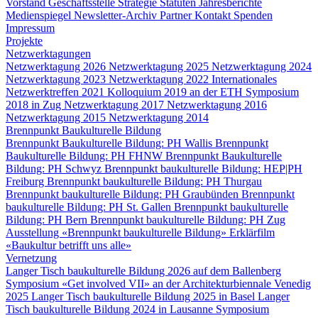
Vorstand
Geschäftsstelle
Strategie
Statuten
Jahresberichte
Medienspiegel
Newsletter-Archiv
Partner
Kontakt
Spenden
Impressum
Projekte
Netzwerktagungen
Netzwerktagung 2026
Netzwerktagung 2025
Netzwerktagung 2024
Netzwerktagung 2023
Netzwerktagung 2022
Internationales
Netzwerktreffen 2021
Kolloquium 2019 an der ETH
Symposium
2018 in Zug
Netzwerktagung 2017
Netzwerktagung 2016
Netzwerktagung 2015
Netzwerktagung 2014
Brennpunkt Baukulturelle Bildung
Brennpunkt Baukulturelle Bildung: PH Wallis
Brennpunkt
Baukulturelle Bildung: PH FHNW
Brennpunkt Baukulturelle
Bildung: PH Schwyz
Brennpunkt baukulturelle Bildung: HEP|PH
Freiburg
Brennpunkt baukulturelle Bildung: PH Thurgau
Brennpunkt baukulturelle Bildung: PH Graubünden
Brennpunkt
baukulturelle Bildung: PH St. Gallen
Brennpunkt baukulturelle
Bildung: PH Bern
Brennpunkt baukulturelle Bildung: PH Zug
Ausstellung «Brennpunkt baukulturelle Bildung»
Erklärfilm
«Baukultur betrifft uns alle»
Vernetzung
Langer Tisch baukulturelle Bildung 2026 auf dem Ballenberg
Symposium «Get involved VII» an der Architekturbiennale Venedig
2025
Langer Tisch baukulturelle Bildung 2025 in Basel
Langer
Tisch baukulturelle Bildung 2024 in Lausanne
Symposium