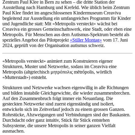
Zentrum Paul Klee in Bern zu sehen – die dritte Station der
Ausstellung nach Hamburg und Krefeld. Wie üblich beim Zentrum
Paul Klee findet im angeschlossenen Kindermuseum Creaviva
begleitend zur Ausstellung ein umfangreiches Programm für Kinder
und Jugendliche statt: Mit «Metropolis versteckt» wächst bei
Creaviva ein grosses Gemeinschaftswerk, eine Stadt, oder eben eine
Metropolis. Für Menschen aus dem Autismus-Spektrum besteht als
spezielles Angebot das Pilotprojekt
«Stiller Montag»
vom 17. Juni
2024, geprüft von der Organisation autismus schweiz.
«Metropolis versteckt» animiert zum Konstruieren eigener
Strukturen, Muster und Netzwerke, sodass im Creaviva eine
Metropolis (altgriechisch μητρόπολις mētrópolis, wörtlich
«Mutterstadt») entsteht.
Strukturen und Netzwerke wachsen eigenwillig in alle Richtungen
und bilden instabile Gleichgewichte, die wieder zusammenbrechen.
Auf den Zusammenbruch folgt immer ein Neuanfang. Die
gesteckten Netzwerke sind zuerst eigenständig und isoliert,
entwickeln sich im Zeitverlauf jedoch zu einem grossen Ganzen.
Rohrstücke, Abzweigungen und Verbindungen sind der Baukasten.
Durchdacht oder ganz intuitiv, Stück für Stück entstehen
Subsysteme, die unsere Metropolis in seiner ganzen Vielfalt
ausmachen.