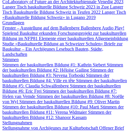
CoLaboratory of Future an der Architekturbiennale Venedig 2023
Langer Tisch baukulturelle Bildung Schweiz 2023 in Zug
Langer
Tisch Baukulturelle Bildung Schweiz in Teufen 2022
Langer Tisch
«Baukulturelle Bildung Schweiz» in Lugano 2019
Grundlagen
Fenster – Ausstellung auf dem Ballenberg
Ballenberg Audio
Play!
Spielend Baukultur erkunden
Forschungsprojekt zur baukulturellen
Bildung im NFP81
Elemente einer baukulturellen Allgemeinbildung
Studie «Baukulturelle Bildung an Schweizer Schulen»
Briefe zur
Baukultur – Ein Archijeunes Lesebuch
Bauten, Städte,
Landschaften
Stimmen
Stimmen der baukulturellen Bildung #1: Kathrin Siebert
Stimmen
der baukulturellen Bildung #2: Héloïse Gailing
Stimmen der
baukulturellen Bildung #3: Nevena Torboski
Stimmen der
baukulturellen Bildung #4: Ville en tête
Stimmen der baukulturellen
Bildung #5: Claudia Schwalfenberg
Stimmen der baukulturellen
Bildung #6: Eric Frei
Stimmen der baukulturellen Bildung #7:
Helen van Vemde
Stimmen der baukulturellen Bildung #8: Noëlle
von Wyl
Stimmen der baukulturellen Bildung #9: Oliver Martin
Stimmen der baukulturellen Bildung #10: Paul Marti
Stimmen der
baukulturellen Bildung #11: Verena Widmaier
Stimmen der
baukulturellen Bildung #12: Shanoor Kassam
Stellungnahmen
Stellungnahme von Archijeunes zur Kulturbotschaft
Offener Brief