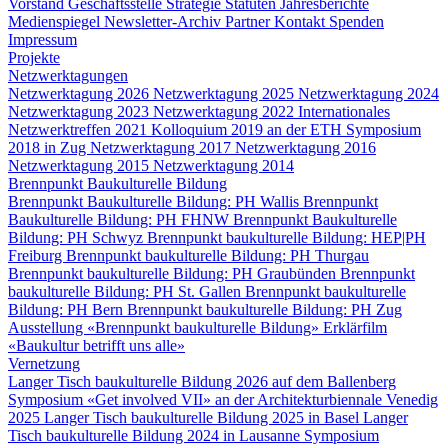
Vorstand
Geschäftsstelle
Strategie
Statuten
Jahresberichte
Medienspiegel
Newsletter-Archiv
Partner
Kontakt
Spenden
Impressum
Projekte
Netzwerktagungen
Netzwerktagung 2026
Netzwerktagung 2025
Netzwerktagung 2024
Netzwerktagung 2023
Netzwerktagung 2022
Internationales
Netzwerktreffen 2021
Kolloquium 2019 an der ETH
Symposium
2018 in Zug
Netzwerktagung 2017
Netzwerktagung 2016
Netzwerktagung 2015
Netzwerktagung 2014
Brennpunkt Baukulturelle Bildung
Brennpunkt Baukulturelle Bildung: PH Wallis
Brennpunkt
Baukulturelle Bildung: PH FHNW
Brennpunkt Baukulturelle
Bildung: PH Schwyz
Brennpunkt baukulturelle Bildung: HEP|PH
Freiburg
Brennpunkt baukulturelle Bildung: PH Thurgau
Brennpunkt baukulturelle Bildung: PH Graubünden
Brennpunkt
baukulturelle Bildung: PH St. Gallen
Brennpunkt baukulturelle
Bildung: PH Bern
Brennpunkt baukulturelle Bildung: PH Zug
Ausstellung «Brennpunkt baukulturelle Bildung»
Erklärfilm
«Baukultur betrifft uns alle»
Vernetzung
Langer Tisch baukulturelle Bildung 2026 auf dem Ballenberg
Symposium «Get involved VII» an der Architekturbiennale Venedig
2025
Langer Tisch baukulturelle Bildung 2025 in Basel
Langer
Tisch baukulturelle Bildung 2024 in Lausanne
Symposium