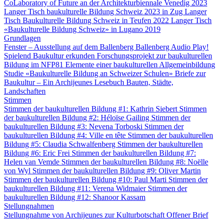
CoLaboratory of Future an der Architekturbiennale Venedig 2023
Langer Tisch baukulturelle Bildung Schweiz 2023 in Zug
Langer
Tisch Baukulturelle Bildung Schweiz in Teufen 2022
Langer Tisch
«Baukulturelle Bildung Schweiz» in Lugano 2019
Grundlagen
Fenster – Ausstellung auf dem Ballenberg
Ballenberg Audio
Play!
Spielend Baukultur erkunden
Forschungsprojekt zur baukulturellen
Bildung im NFP81
Elemente einer baukulturellen Allgemeinbildung
Studie «Baukulturelle Bildung an Schweizer Schulen»
Briefe zur
Baukultur – Ein Archijeunes Lesebuch
Bauten, Städte,
Landschaften
Stimmen
Stimmen der baukulturellen Bildung #1: Kathrin Siebert
Stimmen
der baukulturellen Bildung #2: Héloïse Gailing
Stimmen der
baukulturellen Bildung #3: Nevena Torboski
Stimmen der
baukulturellen Bildung #4: Ville en tête
Stimmen der baukulturellen
Bildung #5: Claudia Schwalfenberg
Stimmen der baukulturellen
Bildung #6: Eric Frei
Stimmen der baukulturellen Bildung #7:
Helen van Vemde
Stimmen der baukulturellen Bildung #8: Noëlle
von Wyl
Stimmen der baukulturellen Bildung #9: Oliver Martin
Stimmen der baukulturellen Bildung #10: Paul Marti
Stimmen der
baukulturellen Bildung #11: Verena Widmaier
Stimmen der
baukulturellen Bildung #12: Shanoor Kassam
Stellungnahmen
Stellungnahme von Archijeunes zur Kulturbotschaft
Offener Brief