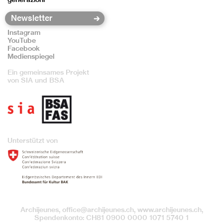
Instagram
YouTube
Facebook
Medienspiegel
Ein gemeinsames Projekt
von SIA und BSA
Unterstützt von
Archijeunes,
office@archijeunes.ch
, www.archijeunes.ch,
Spendenkonto: CH81 0900 0000 1071 5740 1