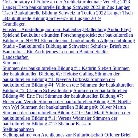
CoLaboratory of Future an der Architekturbiennale Venedig 2023
Langer Tisch baukulturelle Bildung Schweiz 2023 in Zug
Langer
Tisch Baukulturelle Bildung Schweiz in Teufen 2022
Langer Tisch
«Baukulturelle Bildung Schweiz» in Lugano 2019
Grundlagen
Fenster – Ausstellung auf dem Ballenberg
Ballenberg Audio
Play!
Spielend Baukultur erkunden
Forschungsprojekt zur baukulturellen
Bildung im NFP81
Elemente einer baukulturellen Allgemeinbildung
Studie «Baukulturelle Bildung an Schweizer Schulen»
Briefe zur
Baukultur – Ein Archijeunes Lesebuch
Bauten, Städte,
Landschaften
Stimmen
Stimmen der baukulturellen Bildung #1: Kathrin Siebert
Stimmen
der baukulturellen Bildung #2: Héloïse Gailing
Stimmen der
baukulturellen Bildung #3: Nevena Torboski
Stimmen der
baukulturellen Bildung #4: Ville en tête
Stimmen der baukulturellen
Bildung #5: Claudia Schwalfenberg
Stimmen der baukulturellen
Bildung #6: Eric Frei
Stimmen der baukulturellen Bildung #7:
Helen van Vemde
Stimmen der baukulturellen Bildung #8: Noëlle
von Wyl
Stimmen der baukulturellen Bildung #9: Oliver Martin
Stimmen der baukulturellen Bildung #10: Paul Marti
Stimmen der
baukulturellen Bildung #11: Verena Widmaier
Stimmen der
baukulturellen Bildung #12: Shanoor Kassam
Stellungnahmen
Stellungnahme von Archijeunes zur Kulturbotschaft
Offener Brief