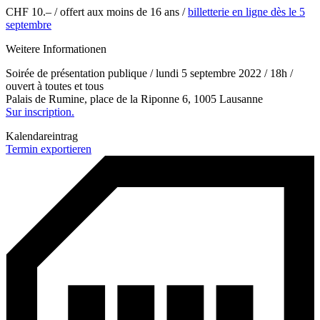
CHF 10.
–
/ offert aux moins de 16 ans /
b
illet
terie en ligne
dès le 5
septembre
Weitere Informationen
Soirée de présentation publique
/
l
undi
5
septembre 20
22 /
18h
/
ouvert
à toutes et tous
Palais de Rumine
, place de la
Riponne 6
, 100
5
Lausanne
Sur inscription.
Kalendareintrag
Termin exportieren