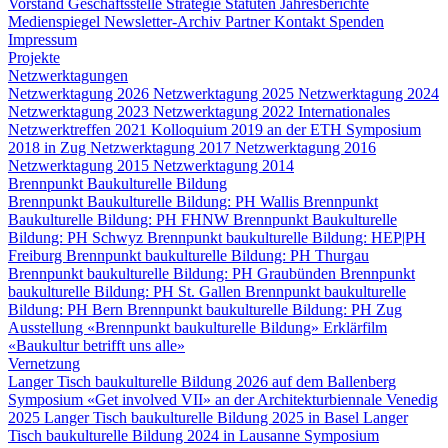
Vorstand
Geschäftsstelle
Strategie
Statuten
Jahresberichte
Medienspiegel
Newsletter-Archiv
Partner
Kontakt
Spenden
Impressum
Projekte
Netzwerktagungen
Netzwerktagung 2026
Netzwerktagung 2025
Netzwerktagung 2024
Netzwerktagung 2023
Netzwerktagung 2022
Internationales
Netzwerktreffen 2021
Kolloquium 2019 an der ETH
Symposium
2018 in Zug
Netzwerktagung 2017
Netzwerktagung 2016
Netzwerktagung 2015
Netzwerktagung 2014
Brennpunkt Baukulturelle Bildung
Brennpunkt Baukulturelle Bildung: PH Wallis
Brennpunkt
Baukulturelle Bildung: PH FHNW
Brennpunkt Baukulturelle
Bildung: PH Schwyz
Brennpunkt baukulturelle Bildung: HEP|PH
Freiburg
Brennpunkt baukulturelle Bildung: PH Thurgau
Brennpunkt baukulturelle Bildung: PH Graubünden
Brennpunkt
baukulturelle Bildung: PH St. Gallen
Brennpunkt baukulturelle
Bildung: PH Bern
Brennpunkt baukulturelle Bildung: PH Zug
Ausstellung «Brennpunkt baukulturelle Bildung»
Erklärfilm
«Baukultur betrifft uns alle»
Vernetzung
Langer Tisch baukulturelle Bildung 2026 auf dem Ballenberg
Symposium «Get involved VII» an der Architekturbiennale Venedig
2025
Langer Tisch baukulturelle Bildung 2025 in Basel
Langer
Tisch baukulturelle Bildung 2024 in Lausanne
Symposium