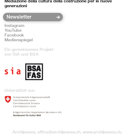
Mediazione della cultura della costruzione per le nuove
generazioni
Instagram
YouTube
Facebook
Medienspiegel
Ein gemeinsames Projekt
von SIA und BSA
Unterstützt von
Archijeunes,
office@archijeunes.ch
, www.archijeunes.ch,