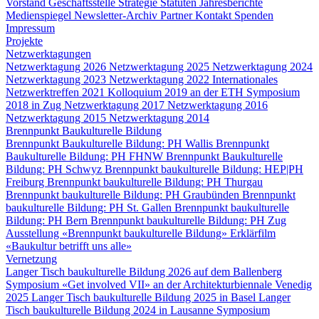
Vorstand
Geschäftsstelle
Strategie
Statuten
Jahresberichte
Medienspiegel
Newsletter-Archiv
Partner
Kontakt
Spenden
Impressum
Projekte
Netzwerktagungen
Netzwerktagung 2026
Netzwerktagung 2025
Netzwerktagung 2024
Netzwerktagung 2023
Netzwerktagung 2022
Internationales
Netzwerktreffen 2021
Kolloquium 2019 an der ETH
Symposium
2018 in Zug
Netzwerktagung 2017
Netzwerktagung 2016
Netzwerktagung 2015
Netzwerktagung 2014
Brennpunkt Baukulturelle Bildung
Brennpunkt Baukulturelle Bildung: PH Wallis
Brennpunkt
Baukulturelle Bildung: PH FHNW
Brennpunkt Baukulturelle
Bildung: PH Schwyz
Brennpunkt baukulturelle Bildung: HEP|PH
Freiburg
Brennpunkt baukulturelle Bildung: PH Thurgau
Brennpunkt baukulturelle Bildung: PH Graubünden
Brennpunkt
baukulturelle Bildung: PH St. Gallen
Brennpunkt baukulturelle
Bildung: PH Bern
Brennpunkt baukulturelle Bildung: PH Zug
Ausstellung «Brennpunkt baukulturelle Bildung»
Erklärfilm
«Baukultur betrifft uns alle»
Vernetzung
Langer Tisch baukulturelle Bildung 2026 auf dem Ballenberg
Symposium «Get involved VII» an der Architekturbiennale Venedig
2025
Langer Tisch baukulturelle Bildung 2025 in Basel
Langer
Tisch baukulturelle Bildung 2024 in Lausanne
Symposium