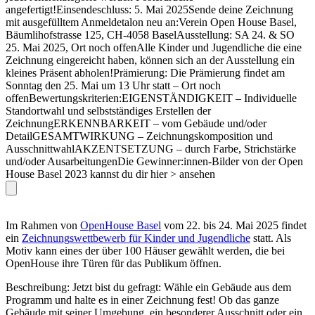
angefertigt!Einsendeschluss: 5. Mai 2025Sende deine Zeichnung
mit ausgefülltem Anmeldetalon neu an:Verein Open House Basel,
Bäumlihofstrasse 125, CH-4058 BaselAusstellung: SA 24. & SO
25. Mai 2025, Ort noch offenAlle Kinder und Jugendliche die eine
Zeichnung eingereicht haben, können sich an der Ausstellung ein
kleines Präsent abholen!Prämierung: Die Prämierung findet am
Sonntag den 25. Mai um 13 Uhr statt – Ort noch
offenBewertungskriterien:EIGENSTÄNDIGKEIT – Individuelle
Standortwahl und selbstständiges Erstellen der
ZeichnungERKENNBARKEIT – vom Gebäude und/oder
DetailGESAMTWIRKUNG – Zeichnungskomposition und
AusschnittwahlAKZENTSETZUNG – durch Farbe, Strichstärke
und/oder AusarbeitungenDie Gewinner:innen-Bilder von der Open
House Basel 2023 kannst du dir hier > ansehen
Im Rahmen von
OpenHouse Basel
vom 22. bis 24. Mai 2025 findet
ein
Zeichnungswettbewerb für Kinder und Jugendliche
statt. Als
Motiv kann eines der über 100 Häuser gewählt werden, die bei
OpenHouse ihre Türen für das Publikum öffnen.
Beschreibung: Jetzt bist du gefragt: Wähle ein Gebäude aus dem
Programm und halte es in einer Zeichnung fest! Ob das ganze
Gebäude mit seiner Umgebung, ein besonderer Ausschnitt oder ein