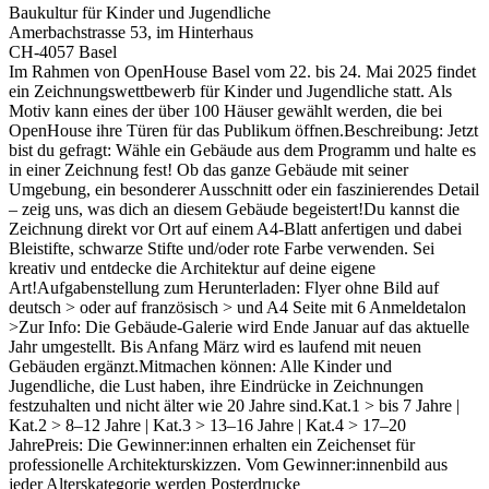
Baukultur für Kinder und Jugendliche
Amerbachstrasse 53, im Hinterhaus
CH-4057 Basel
Im Rahmen von OpenHouse Basel vom 22. bis 24. Mai 2025 findet
ein Zeichnungswettbewerb für Kinder und Jugendliche statt. Als
Motiv kann eines der über 100 Häuser gewählt werden, die bei
OpenHouse ihre Türen für das Publikum öffnen.Beschreibung: Jetzt
bist du gefragt: Wähle ein Gebäude aus dem Programm und halte es
in einer Zeichnung fest! Ob das ganze Gebäude mit seiner
Umgebung, ein besonderer Ausschnitt oder ein faszinierendes Detail
– zeig uns, was dich an diesem Gebäude begeistert!Du kannst die
Zeichnung direkt vor Ort auf einem A4-Blatt anfertigen und dabei
Bleistifte, schwarze Stifte und/oder rote Farbe verwenden. Sei
kreativ und entdecke die Architektur auf deine eigene
Art!Aufgabenstellung zum Herunterladen: Flyer ohne Bild auf
deutsch > oder auf französisch > und A4 Seite mit 6 Anmeldetalon
>Zur Info: Die Gebäude-Galerie wird Ende Januar auf das aktuelle
Jahr umgestellt. Bis Anfang März wird es laufend mit neuen
Gebäuden ergänzt.Mitmachen können: Alle Kinder und
Jugendliche, die Lust haben, ihre Eindrücke in Zeichnungen
festzuhalten und nicht älter wie 20 Jahre sind.Kat.1 > bis 7 Jahre |
Kat.2 > 8–12 Jahre | Kat.3 > 13–16 Jahre | Kat.4 > 17–20
JahrePreis: Die Gewinner:innen erhalten ein Zeichenset für
professionelle Architekturskizzen. Vom Gewinner:innenbild aus
jeder Alterskategorie werden Posterdrucke