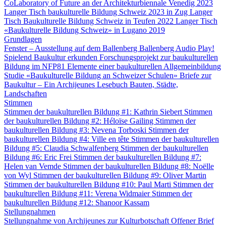
CoLaboratory of Future an der Architekturbiennale Venedig 2023
Langer Tisch baukulturelle Bildung Schweiz 2023 in Zug
Langer
Tisch Baukulturelle Bildung Schweiz in Teufen 2022
Langer Tisch
«Baukulturelle Bildung Schweiz» in Lugano 2019
Grundlagen
Fenster – Ausstellung auf dem Ballenberg
Ballenberg Audio
Play!
Spielend Baukultur erkunden
Forschungsprojekt zur baukulturellen
Bildung im NFP81
Elemente einer baukulturellen Allgemeinbildung
Studie «Baukulturelle Bildung an Schweizer Schulen»
Briefe zur
Baukultur – Ein Archijeunes Lesebuch
Bauten, Städte,
Landschaften
Stimmen
Stimmen der baukulturellen Bildung #1: Kathrin Siebert
Stimmen
der baukulturellen Bildung #2: Héloïse Gailing
Stimmen der
baukulturellen Bildung #3: Nevena Torboski
Stimmen der
baukulturellen Bildung #4: Ville en tête
Stimmen der baukulturellen
Bildung #5: Claudia Schwalfenberg
Stimmen der baukulturellen
Bildung #6: Eric Frei
Stimmen der baukulturellen Bildung #7:
Helen van Vemde
Stimmen der baukulturellen Bildung #8: Noëlle
von Wyl
Stimmen der baukulturellen Bildung #9: Oliver Martin
Stimmen der baukulturellen Bildung #10: Paul Marti
Stimmen der
baukulturellen Bildung #11: Verena Widmaier
Stimmen der
baukulturellen Bildung #12: Shanoor Kassam
Stellungnahmen
Stellungnahme von Archijeunes zur Kulturbotschaft
Offener Brief