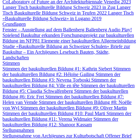
CoLaboratory of Future an der Architekturbiennale Venedig 2023
Langer Tisch baukulturelle Bildung Schweiz 2023 in Zug
Langer
Tisch Baukulturelle Bildung Schweiz in Teufen 2022
Langer Tisch
«Baukulturelle Bildung Schweiz» in Lugano 2019
Grundlagen
Fenster – Ausstellung auf dem Ballenberg
Ballenberg Audio
Play!
Spielend Baukultur erkunden
Forschungsprojekt zur baukulturellen
Bildung im NFP81
Elemente einer baukulturellen Allgemeinbildung
Studie «Baukulturelle Bildung an Schweizer Schulen»
Briefe zur
Baukultur – Ein Archijeunes Lesebuch
Bauten, Städte,
Landschaften
Stimmen
Stimmen der baukulturellen Bildung #1: Kathrin Siebert
Stimmen
der baukulturellen Bildung #2: Héloïse Gailing
Stimmen der
baukulturellen Bildung #3: Nevena Torboski
Stimmen der
baukulturellen Bildung #4: Ville en tête
Stimmen der baukulturellen
Bildung #5: Claudia Schwalfenberg
Stimmen der baukulturellen
Bildung #6: Eric Frei
Stimmen der baukulturellen Bildung #7:
Helen van Vemde
Stimmen der baukulturellen Bildung #8: Noëlle
von Wyl
Stimmen der baukulturellen Bildung #9: Oliver Martin
Stimmen der baukulturellen Bildung #10: Paul Marti
Stimmen der
baukulturellen Bildung #11: Verena Widmaier
Stimmen der
baukulturellen Bildung #12: Shanoor Kassam
Stellungnahmen
Stellungnahme von Archijeunes zur Kulturbotschaft
Offener Brief