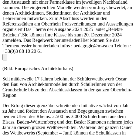
den Austausch mit einer Partnerklasse im jeweiligen Nachbarland
kommen. Die eingereichten Modelle werden von Jurys bewertet, an
denen ArchitektInnen, StudentInnen der Architektur und
LehrerInnen mitwirken. Zum Abschluss werden in den
Referenzstädten am Oberrhein Preisverleihungen und Ausstellungen
organisiert.Das Thema der Ausgabe 2024-2025 lautet „Belebte
Brücken“.Sie können Ihre Klasse bis zum 20. Dezember 2024
anmelden. Das Regelwerk herunterladenHier können Sie das
Themendossier herunterladen.Infos : pedagogie@m-ea.eu Telefon :
+33(0)3 88 10 20 61
(Bild: Europäisches Architekturhaus)
Seit mittlerweile 17 Jahren belohnt der Schülerwettbewerb Oscar
den Bau von Architekturmodellen durch SchülerInnen von der
Grundschule bis zu den Abschlussklassen in der ganzen Oberrhein-
Region.
Der Erfolg dieser grenzüberschreitenden Initiative wächst von Jahr
zu Jahr und fördert den Austausch und Begegnungen zwischen
beiden Ufern des Rheins. 2.500 bis 3.000 SchülerInnen aus dem
Elsass, Baden-Württemberg und den Basler Kantonen nehmen jedes
Jahr an diesem großen Wettbewerb teil. Während der ganzen Dauer
des Wettbewerbs (September – Juni) können die Schulklassen in