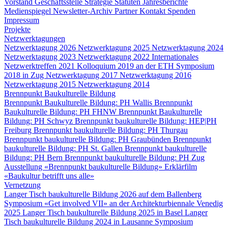
Vorstand
Geschäftsstelle
Strategie
Statuten
Jahresberichte
Medienspiegel
Newsletter-Archiv
Partner
Kontakt
Spenden
Impressum
Projekte
Netzwerktagungen
Netzwerktagung 2026
Netzwerktagung 2025
Netzwerktagung 2024
Netzwerktagung 2023
Netzwerktagung 2022
Internationales
Netzwerktreffen 2021
Kolloquium 2019 an der ETH
Symposium
2018 in Zug
Netzwerktagung 2017
Netzwerktagung 2016
Netzwerktagung 2015
Netzwerktagung 2014
Brennpunkt Baukulturelle Bildung
Brennpunkt Baukulturelle Bildung: PH Wallis
Brennpunkt
Baukulturelle Bildung: PH FHNW
Brennpunkt Baukulturelle
Bildung: PH Schwyz
Brennpunkt baukulturelle Bildung: HEP|PH
Freiburg
Brennpunkt baukulturelle Bildung: PH Thurgau
Brennpunkt baukulturelle Bildung: PH Graubünden
Brennpunkt
baukulturelle Bildung: PH St. Gallen
Brennpunkt baukulturelle
Bildung: PH Bern
Brennpunkt baukulturelle Bildung: PH Zug
Ausstellung «Brennpunkt baukulturelle Bildung»
Erklärfilm
«Baukultur betrifft uns alle»
Vernetzung
Langer Tisch baukulturelle Bildung 2026 auf dem Ballenberg
Symposium «Get involved VII» an der Architekturbiennale Venedig
2025
Langer Tisch baukulturelle Bildung 2025 in Basel
Langer
Tisch baukulturelle Bildung 2024 in Lausanne
Symposium