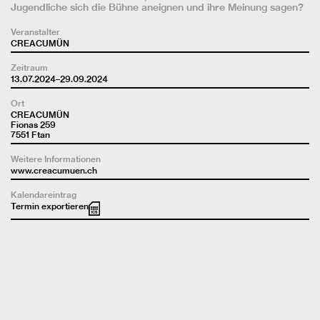
Jugendliche sich die Bühne aneignen und ihre Meinung sagen?
Veranstalter
CREACUMÜN
Zeitraum
13.07.2024–29.09.2024
Ort
CREACUMÜN
Fionas 259
7551 Ftan
Weitere Informationen
www.creacumuen.ch
Kalendareintrag
Termin exportieren