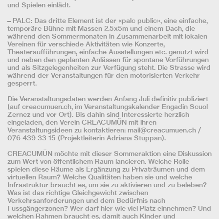
und Spielen einlädt.
– PALC: Das dritte Element ist der «palc public», eine einfache,
temporäre Bühne mit Massen 2.5x5m und einem Dach, die
während den Sommermonaten in Zusammenarbeit mit lokalen
Vereinen für verschiede Aktivitäten wie Konzerte,
Theateraufführungen, einfache Ausstellungen etc. genutzt wird
und neben den geplanten Anlässen für spontane Vorführungen
und als Sitzgelegenheiten zur Verfügung steht. Die Strasse wird
während der Veranstaltungen für den motorisierten Verkehr
gesperrt.
Die Veranstaltungsdaten werden Anfang Juli definitiv publiziert
(auf creacumuen.ch, im Veranstaltungskalender Engadin Scuol
Zernez und vor Ort). Bis dahin sind Interessierte herzlich
eingeladen, den Verein CREACUMÜN mit ihren
Veranstaltungsideen zu kontaktieren:
mail@creacumuen.ch
/
076 439 33 15 (Projektleiterin Adriana Stuppan).
CREACUMÜN möchte mit dieser Sommeraktion eine Diskussion
zum Wert von öffentlichem Raum lancieren. Welche Rolle
spielen diese Räume als Ergänzung zu Privaträumen und dem
virtuellen Raum? Welche Qualitäten haben sie und welche
Infrastruktur braucht es, um sie zu aktivieren und zu beleben?
Was ist das richtige Gleichgewicht zwischen
Verkehrsanforderungen und dem Bedürfnis nach
Fussgängerzonen? Wer darf hier wie viel Platz einnehmen? Und
welchen Rahmen braucht es, damit auch Kinder und