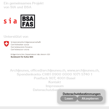
Ein gemeinsames Projekt
von SIA und BSA
Unterstützt von
Archijeunes,
office@archijeunes.ch
, www.archijeunes.ch,
Spendenkonto: CH81 0900 0000 1071 5740 1
Postfach 907, 4001 Basel
Kontakt
Impressum
Datenschutzbestimmungen
Datenschutzbestimmungen
Lesen
Akzeptieren