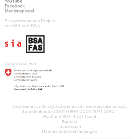
YouTube
Facebook
Medienspiegel
Ein gemeinsames Projekt
von SIA und BSA
Unterstützt von
Archijeunes,
office@archijeunes.ch
, www.archijeunes.ch,
Spendenkonto: CH81 0900 0000 1071 5740 1
Postfach 907, 4001 Basel
Kontakt
Impressum
Datenschutzbestimmungen