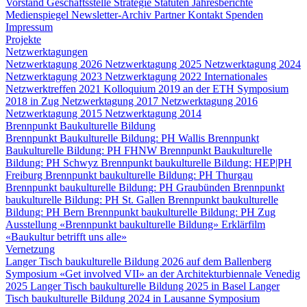
Vorstand
Geschäftsstelle
Strategie
Statuten
Jahresberichte
Medienspiegel
Newsletter-Archiv
Partner
Kontakt
Spenden
Impressum
Projekte
Netzwerktagungen
Netzwerktagung 2026
Netzwerktagung 2025
Netzwerktagung 2024
Netzwerktagung 2023
Netzwerktagung 2022
Internationales
Netzwerktreffen 2021
Kolloquium 2019 an der ETH
Symposium
2018 in Zug
Netzwerktagung 2017
Netzwerktagung 2016
Netzwerktagung 2015
Netzwerktagung 2014
Brennpunkt Baukulturelle Bildung
Brennpunkt Baukulturelle Bildung: PH Wallis
Brennpunkt
Baukulturelle Bildung: PH FHNW
Brennpunkt Baukulturelle
Bildung: PH Schwyz
Brennpunkt baukulturelle Bildung: HEP|PH
Freiburg
Brennpunkt baukulturelle Bildung: PH Thurgau
Brennpunkt baukulturelle Bildung: PH Graubünden
Brennpunkt
baukulturelle Bildung: PH St. Gallen
Brennpunkt baukulturelle
Bildung: PH Bern
Brennpunkt baukulturelle Bildung: PH Zug
Ausstellung «Brennpunkt baukulturelle Bildung»
Erklärfilm
«Baukultur betrifft uns alle»
Vernetzung
Langer Tisch baukulturelle Bildung 2026 auf dem Ballenberg
Symposium «Get involved VII» an der Architekturbiennale Venedig
2025
Langer Tisch baukulturelle Bildung 2025 in Basel
Langer
Tisch baukulturelle Bildung 2024 in Lausanne
Symposium