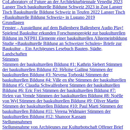
CoLaboratory of Future an der Architekturbiennale Venedig 2023
Langer Tisch baukulturelle Bildung Schweiz 2023 in Zug
Langer
Tisch Baukulturelle Bildung Schweiz in Teufen 2022
Langer Tisch
«Baukulturelle Bildung Schweiz» in Lugano 2019
Grundlagen
Fenster – Ausstellung auf dem Ballenberg
Ballenberg Audio
Play!
Spielend Baukultur erkunden
Forschungsprojekt zur baukulturellen
Bildung im NFP81
Elemente einer baukulturellen Allgemeinbildung
Studie «Baukulturelle Bildung an Schweizer Schulen»
Briefe zur
Baukultur – Ein Archijeunes Lesebuch
Bauten, Städte,
Landschaften
Stimmen
Stimmen der baukulturellen Bildung #1: Kathrin Siebert
Stimmen
der baukulturellen Bildung #2: Héloïse Gailing
Stimmen der
baukulturellen Bildung #3: Nevena Torboski
Stimmen der
baukulturellen Bildung #4: Ville en tête
Stimmen der baukulturellen
Bildung #5: Claudia Schwalfenberg
Stimmen der baukulturellen
Bildung #6: Eric Frei
Stimmen der baukulturellen Bildung #7:
Helen van Vemde
Stimmen der baukulturellen Bildung #8: Noëlle
von Wyl
Stimmen der baukulturellen Bildung #9: Oliver Martin
Stimmen der baukulturellen Bildung #10: Paul Marti
Stimmen der
baukulturellen Bildung #11: Verena Widmaier
Stimmen der
baukulturellen Bildung #12: Shanoor Kassam
Stellungnahmen
Stellungnahme von Archijeunes zur Kulturbotschaft
Offener Brief