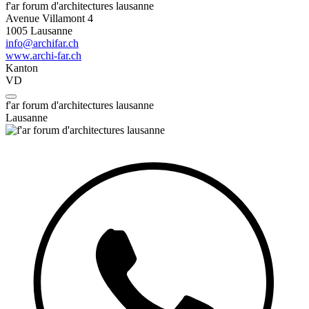
f'ar forum d'architectures lausanne
Avenue Villamont 4
1005 Lausanne
info@archifar.ch
www.archi-far.ch
Kanton
VD
f'ar forum d'architectures lausanne
Lausanne