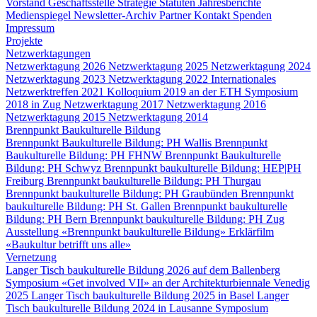
Vorstand
Geschäftsstelle
Strategie
Statuten
Jahresberichte
Medienspiegel
Newsletter-Archiv
Partner
Kontakt
Spenden
Impressum
Projekte
Netzwerktagungen
Netzwerktagung 2026
Netzwerktagung 2025
Netzwerktagung 2024
Netzwerktagung 2023
Netzwerktagung 2022
Internationales
Netzwerktreffen 2021
Kolloquium 2019 an der ETH
Symposium
2018 in Zug
Netzwerktagung 2017
Netzwerktagung 2016
Netzwerktagung 2015
Netzwerktagung 2014
Brennpunkt Baukulturelle Bildung
Brennpunkt Baukulturelle Bildung: PH Wallis
Brennpunkt
Baukulturelle Bildung: PH FHNW
Brennpunkt Baukulturelle
Bildung: PH Schwyz
Brennpunkt baukulturelle Bildung: HEP|PH
Freiburg
Brennpunkt baukulturelle Bildung: PH Thurgau
Brennpunkt baukulturelle Bildung: PH Graubünden
Brennpunkt
baukulturelle Bildung: PH St. Gallen
Brennpunkt baukulturelle
Bildung: PH Bern
Brennpunkt baukulturelle Bildung: PH Zug
Ausstellung «Brennpunkt baukulturelle Bildung»
Erklärfilm
«Baukultur betrifft uns alle»
Vernetzung
Langer Tisch baukulturelle Bildung 2026 auf dem Ballenberg
Symposium «Get involved VII» an der Architekturbiennale Venedig
2025
Langer Tisch baukulturelle Bildung 2025 in Basel
Langer
Tisch baukulturelle Bildung 2024 in Lausanne
Symposium