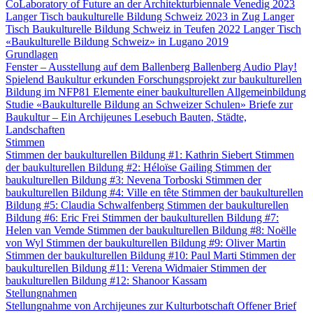
CoLaboratory of Future an der Architekturbiennale Venedig 2023
Langer Tisch baukulturelle Bildung Schweiz 2023 in Zug
Langer
Tisch Baukulturelle Bildung Schweiz in Teufen 2022
Langer Tisch
«Baukulturelle Bildung Schweiz» in Lugano 2019
Grundlagen
Fenster – Ausstellung auf dem Ballenberg
Ballenberg Audio
Play!
Spielend Baukultur erkunden
Forschungsprojekt zur baukulturellen
Bildung im NFP81
Elemente einer baukulturellen Allgemeinbildung
Studie «Baukulturelle Bildung an Schweizer Schulen»
Briefe zur
Baukultur – Ein Archijeunes Lesebuch
Bauten, Städte,
Landschaften
Stimmen
Stimmen der baukulturellen Bildung #1: Kathrin Siebert
Stimmen
der baukulturellen Bildung #2: Héloïse Gailing
Stimmen der
baukulturellen Bildung #3: Nevena Torboski
Stimmen der
baukulturellen Bildung #4: Ville en tête
Stimmen der baukulturellen
Bildung #5: Claudia Schwalfenberg
Stimmen der baukulturellen
Bildung #6: Eric Frei
Stimmen der baukulturellen Bildung #7:
Helen van Vemde
Stimmen der baukulturellen Bildung #8: Noëlle
von Wyl
Stimmen der baukulturellen Bildung #9: Oliver Martin
Stimmen der baukulturellen Bildung #10: Paul Marti
Stimmen der
baukulturellen Bildung #11: Verena Widmaier
Stimmen der
baukulturellen Bildung #12: Shanoor Kassam
Stellungnahmen
Stellungnahme von Archijeunes zur Kulturbotschaft
Offener Brief