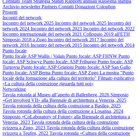
Comitato
Team
Strategia
Statuti
Rapporti annuali
Rassegna stampa
Archivio newsletter
Partners
Contatti
Donazioni
Colophon
Progetti
Incontri del network
Incontro del network 2025
Incontro del network 2025
Incontro del
network 2024
Incontro del network 2023
Incontro del network 2022
Incontro internazionale del network 2021
Colloquio 2019 all'ETH
Simposio 2018 a Zugo
Incontro del network 2017
Incontro del
network 2016
Incontro del network 2015
Incontro del network 2014
Punto focale
Punto focale ASP Wallis / Valais
Punto focale: ASP FHNW
Punto
focale: ASP Schwyz
Punto focale: ASP Friburgo
Punto focale: ASP
Turgovia
Punto focale: ASP Grigioni
Punto focale: ASP San Gallo
Punto focale: ASP Berna
Punto focale: ASP Zugo
La mostra "Punto
focale della formazione alla cultura del territorio"
Filmato esplicativo
«La cultura della costruzione riguarda tutti noi»
Networking
Tavola rotonda al Museo all’aperto di Ballenberg, 2026
Simposio
«Get involved VII» alla Biennale di architettura a Venezia, 2025
Tavola rotonda della cultura della costruzione a Basilea, 2025
Tavola rotonda della cultura della costruzione a Losanna, 2024
Simposio «CoLaboratory of Future» alla Biennale di architettura a
Venezia, 2023
Tavola rotonda della cultura della costruzione
svizzera a Zugo, 2023
Tavola rotonda della cultura della costruzione
svizzera a Teufen, 2022
Tavola rotonda «Cultura della costruzione