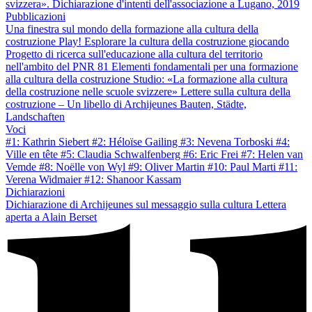
svizzera». Dichiarazione d'intenti dell'associazione a Lugano, 2019
Pubblicazioni
Una finestra sul mondo della formazione alla cultura della
costruzione
Play! Esplorare la cultura della costruzione giocando
Progetto di ricerca sull'educazione alla cultura del territorio
nell'ambito del PNR 81
Elementi fondamentali per una formazione
alla cultura della costruzione
Studio: «La formazione alla cultura
della costruzione nelle scuole svizzere»
Lettere sulla cultura della
costruzione – Un libello di Archijeunes
Bauten, Städte,
Landschaften
Voci
#1: Kathrin Siebert
#2: Héloïse Gailing
#3: Nevena Torboski
#4:
Ville en tête
#5: Claudia Schwalfenberg
#6: Eric Frei
#7: Helen van
Vemde
#8: Noëlle von Wyl
#9: Oliver Martin
#10: Paul Marti
#11:
Verena Widmaier
#12: Shanoor Kassam
Dichiarazioni
Dichiarazione di Archijeunes sul messaggio sulla cultura
Lettera
aperta a Alain Berset