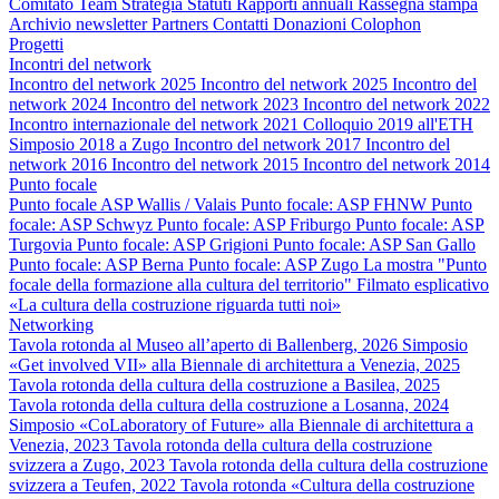
Comitato
Team
Strategia
Statuti
Rapporti annuali
Rassegna stampa
Archivio newsletter
Partners
Contatti
Donazioni
Colophon
Progetti
Incontri del network
Incontro del network 2025
Incontro del network 2025
Incontro del
network 2024
Incontro del network 2023
Incontro del network 2022
Incontro internazionale del network 2021
Colloquio 2019 all'ETH
Simposio 2018 a Zugo
Incontro del network 2017
Incontro del
network 2016
Incontro del network 2015
Incontro del network 2014
Punto focale
Punto focale ASP Wallis / Valais
Punto focale: ASP FHNW
Punto
focale: ASP Schwyz
Punto focale: ASP Friburgo
Punto focale: ASP
Turgovia
Punto focale: ASP Grigioni
Punto focale: ASP San Gallo
Punto focale: ASP Berna
Punto focale: ASP Zugo
La mostra "Punto
focale della formazione alla cultura del territorio"
Filmato esplicativo
«La cultura della costruzione riguarda tutti noi»
Networking
Tavola rotonda al Museo all’aperto di Ballenberg, 2026
Simposio
«Get involved VII» alla Biennale di architettura a Venezia, 2025
Tavola rotonda della cultura della costruzione a Basilea, 2025
Tavola rotonda della cultura della costruzione a Losanna, 2024
Simposio «CoLaboratory of Future» alla Biennale di architettura a
Venezia, 2023
Tavola rotonda della cultura della costruzione
svizzera a Zugo, 2023
Tavola rotonda della cultura della costruzione
svizzera a Teufen, 2022
Tavola rotonda «Cultura della costruzione