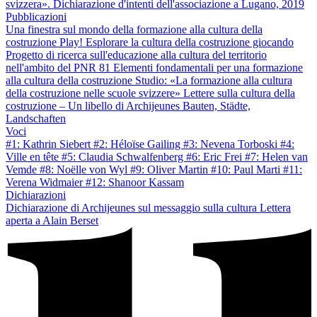
svizzera». Dichiarazione d'intenti dell'associazione a Lugano, 2019
Pubblicazioni
Una finestra sul mondo della formazione alla cultura della
costruzione
Play! Esplorare la cultura della costruzione giocando
Progetto di ricerca sull'educazione alla cultura del territorio
nell'ambito del PNR 81
Elementi fondamentali per una formazione
alla cultura della costruzione
Studio: «La formazione alla cultura
della costruzione nelle scuole svizzere»
Lettere sulla cultura della
costruzione – Un libello di Archijeunes
Bauten, Städte,
Landschaften
Voci
#1: Kathrin Siebert
#2: Héloïse Gailing
#3: Nevena Torboski
#4:
Ville en tête
#5: Claudia Schwalfenberg
#6: Eric Frei
#7: Helen van
Vemde
#8: Noëlle von Wyl
#9: Oliver Martin
#10: Paul Marti
#11:
Verena Widmaier
#12: Shanoor Kassam
Dichiarazioni
Dichiarazione di Archijeunes sul messaggio sulla cultura
Lettera
aperta a Alain Berset