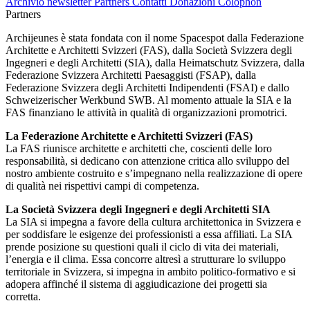
Archivio newsletter
Partners
Contatti
Donazioni
Colophon
Partners
Archijeunes è stata fondata con il nome Spacespot dalla Federazione
Architette e Architetti Svizzeri (FAS), dalla Società Svizzera degli
Ingegneri e degli Architetti (SIA), dalla Heimatschutz Svizzera, dalla
Federazione Svizzera Architetti Paesaggisti (FSAP), dalla
Federazione Svizzera degli Architetti Indipendenti (FSAI) e dallo
Schweizerischer Werkbund SWB. Al momento attuale la SIA e la
FAS finanziano le attività in qualità di organizzazioni promotrici.
La Federazione Architette e Architetti Svizzeri (FAS)
La FAS riunisce architette e architetti che, coscienti delle loro
responsabilità, si dedicano con attenzione critica allo sviluppo del
nostro ambiente costruito e s’impegnano nella realizzazione di opere
di qualità nei rispettivi campi di competenza.
La Società Svizzera degli Ingegneri e degli Architetti SIA
La SIA si impegna a favore della cultura architettonica in Svizzera e
per soddisfare le esigenze dei professionisti a essa affiliati. La SIA
prende posizione su questioni quali il ciclo di vita dei materiali,
l’energia e il clima. Essa concorre altresì a strutturare lo sviluppo
territoriale in Svizzera, si impegna in ambito politico-formativo e si
adopera affinché il sistema di aggiudicazione dei progetti sia
corretta.