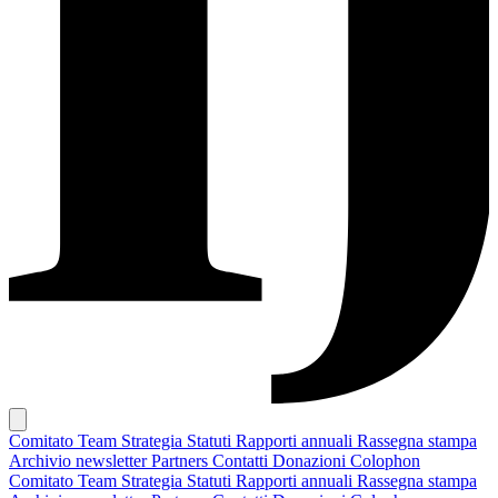
Comitato
Team
Strategia
Statuti
Rapporti annuali
Rassegna stampa
Archivio newsletter
Partners
Contatti
Donazioni
Colophon
Comitato
Team
Strategia
Statuti
Rapporti annuali
Rassegna stampa