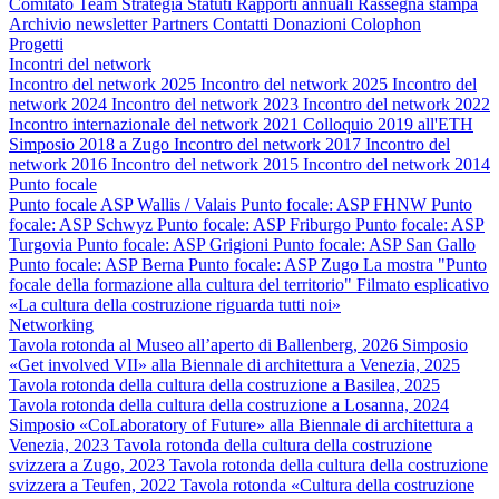
Comitato
Team
Strategia
Statuti
Rapporti annuali
Rassegna stampa
Archivio newsletter
Partners
Contatti
Donazioni
Colophon
Progetti
Incontri del network
Incontro del network 2025
Incontro del network 2025
Incontro del
network 2024
Incontro del network 2023
Incontro del network 2022
Incontro internazionale del network 2021
Colloquio 2019 all'ETH
Simposio 2018 a Zugo
Incontro del network 2017
Incontro del
network 2016
Incontro del network 2015
Incontro del network 2014
Punto focale
Punto focale ASP Wallis / Valais
Punto focale: ASP FHNW
Punto
focale: ASP Schwyz
Punto focale: ASP Friburgo
Punto focale: ASP
Turgovia
Punto focale: ASP Grigioni
Punto focale: ASP San Gallo
Punto focale: ASP Berna
Punto focale: ASP Zugo
La mostra "Punto
focale della formazione alla cultura del territorio"
Filmato esplicativo
«La cultura della costruzione riguarda tutti noi»
Networking
Tavola rotonda al Museo all’aperto di Ballenberg, 2026
Simposio
«Get involved VII» alla Biennale di architettura a Venezia, 2025
Tavola rotonda della cultura della costruzione a Basilea, 2025
Tavola rotonda della cultura della costruzione a Losanna, 2024
Simposio «CoLaboratory of Future» alla Biennale di architettura a
Venezia, 2023
Tavola rotonda della cultura della costruzione
svizzera a Zugo, 2023
Tavola rotonda della cultura della costruzione
svizzera a Teufen, 2022
Tavola rotonda «Cultura della costruzione