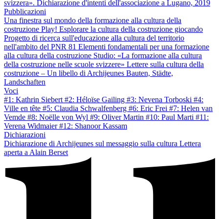
svizzera». Dichiarazione d'intenti dell'associazione a Lugano, 2019
Pubblicazioni
Una finestra sul mondo della formazione alla cultura della
costruzione
Play! Esplorare la cultura della costruzione giocando
Progetto di ricerca sull'educazione alla cultura del territorio
nell'ambito del PNR 81
Elementi fondamentali per una formazione
alla cultura della costruzione
Studio: «La formazione alla cultura
della costruzione nelle scuole svizzere»
Lettere sulla cultura della
costruzione – Un libello di Archijeunes
Bauten, Städte,
Landschaften
Voci
#1: Kathrin Siebert
#2: Héloïse Gailing
#3: Nevena Torboski
#4:
Ville en tête
#5: Claudia Schwalfenberg
#6: Eric Frei
#7: Helen van
Vemde
#8: Noëlle von Wyl
#9: Oliver Martin
#10: Paul Marti
#11:
Verena Widmaier
#12: Shanoor Kassam
Dichiarazioni
Dichiarazione di Archijeunes sul messaggio sulla cultura
Lettera
aperta a Alain Berset