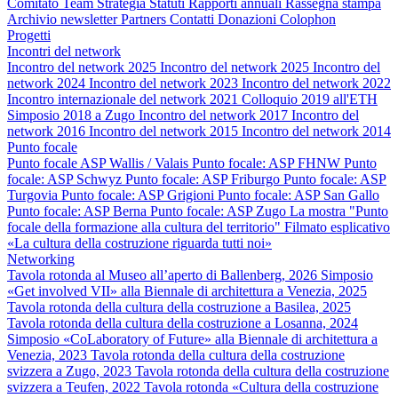
Comitato
Team
Strategia
Statuti
Rapporti annuali
Rassegna stampa
Archivio newsletter
Partners
Contatti
Donazioni
Colophon
Progetti
Incontri del network
Incontro del network 2025
Incontro del network 2025
Incontro del
network 2024
Incontro del network 2023
Incontro del network 2022
Incontro internazionale del network 2021
Colloquio 2019 all'ETH
Simposio 2018 a Zugo
Incontro del network 2017
Incontro del
network 2016
Incontro del network 2015
Incontro del network 2014
Punto focale
Punto focale ASP Wallis / Valais
Punto focale: ASP FHNW
Punto
focale: ASP Schwyz
Punto focale: ASP Friburgo
Punto focale: ASP
Turgovia
Punto focale: ASP Grigioni
Punto focale: ASP San Gallo
Punto focale: ASP Berna
Punto focale: ASP Zugo
La mostra "Punto
focale della formazione alla cultura del territorio"
Filmato esplicativo
«La cultura della costruzione riguarda tutti noi»
Networking
Tavola rotonda al Museo all’aperto di Ballenberg, 2026
Simposio
«Get involved VII» alla Biennale di architettura a Venezia, 2025
Tavola rotonda della cultura della costruzione a Basilea, 2025
Tavola rotonda della cultura della costruzione a Losanna, 2024
Simposio «CoLaboratory of Future» alla Biennale di architettura a
Venezia, 2023
Tavola rotonda della cultura della costruzione
svizzera a Zugo, 2023
Tavola rotonda della cultura della costruzione
svizzera a Teufen, 2022
Tavola rotonda «Cultura della costruzione