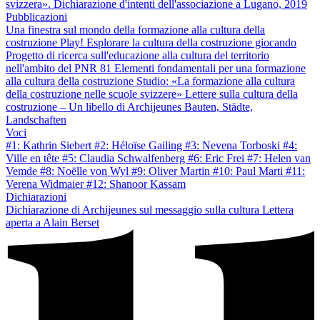
svizzera». Dichiarazione d'intenti dell'associazione a Lugano, 2019
Pubblicazioni
Una finestra sul mondo della formazione alla cultura della
costruzione
Play! Esplorare la cultura della costruzione giocando
Progetto di ricerca sull'educazione alla cultura del territorio
nell'ambito del PNR 81
Elementi fondamentali per una formazione
alla cultura della costruzione
Studio: «La formazione alla cultura
della costruzione nelle scuole svizzere»
Lettere sulla cultura della
costruzione – Un libello di Archijeunes
Bauten, Städte,
Landschaften
Voci
#1: Kathrin Siebert
#2: Héloïse Gailing
#3: Nevena Torboski
#4:
Ville en tête
#5: Claudia Schwalfenberg
#6: Eric Frei
#7: Helen van
Vemde
#8: Noëlle von Wyl
#9: Oliver Martin
#10: Paul Marti
#11:
Verena Widmaier
#12: Shanoor Kassam
Dichiarazioni
Dichiarazione di Archijeunes sul messaggio sulla cultura
Lettera
aperta a Alain Berset