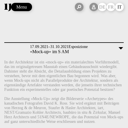
Menu
DE
FR
IT
17.09.2021–31.10.2021
Esposizione
«Mock-up» im S AM
In der Architektur ist ein «mock-up» ein materialechtes Vorführmodell,
das im originalgetreuen Massstab einen Gebäudeausschnitt wiedergibt.
Dahinter steht die Absicht, die Detailausbildung eines Projektes zu
verstehen, bevor mit dem eigentlichen Bau begonnen wird. Was aber,
wenn Mock-ups nicht als Parallelprodukte der Architektur, sondern als
eigenständige Artefakte verstanden werden, die jenseits ihrer technischen
Funktion ein experimentelles oder gar poetisches Potenzial besitzen?
Die Ausstellung «Mock-Up» zeigt die Bilderserie «Archetypes» des
kanadischen Fotografen David K. Ross. Sie wird ergänzt mit Beiträgen
von Herzog & de Meuron, Staufer & Hasler Architekten, iart,
NEST/Gramazio Kohler Architects, baubüro in situ & Zirkular, Manuel
Herz Architects und 51N4E/NEWROPE, die das Potenzial von Mock-ups
auf ganz unterschiedliche Weise erschliessen und nutzen.