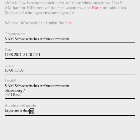
«Mock-Up» beschränkt sich nicht auf diese Museumsräume. Das S
AM hat mit Hilfe von zahlreichen «spotter» eine
Karte
mit aktuellen
Mock-up-Sichtungen zusammengestellt.
Weitere Informationen finden Sie
hier
.
Organizzatore
S AM Schweizerisches Architekturmuseum
Data
17.09.2021–31.10.2021
Orario
10:00–17:00
Località
S AM Schweizerisches Architekturmuseum
Steinenberg 7
4051 Basel
Annotare nell'agenda
Esportare la data