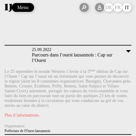
Menu
DE
FR
IT
25.09.2022
Parcours dans l’ouest lausannois : Cap sur
l’Ouest
ème
Le 25 septembre le monde Western s’invite à la 5
édition de Cap sur
l’Ouest ! Cap sur l’ouest est un évènement qui vous permet de découvrir
la région (dont les 8 communes organisatrices: Bussigny, Chavannes-près-
Renens, Crissier, Ecublens, Prilly, Renens, Saint-Sulpice et Villars-
Sainte-Croix) autrement, partager les valeurs du vivre-ensemble et vous
faire du bien en parcourant tout ou partie des quelques 23 km de routes
totalement fermées à la circulation qui vous conduiront au gré de vos
envies au cœur du district.
Plus d’informations.
Organizzatore
Préfecture de l'Ouest lausannois