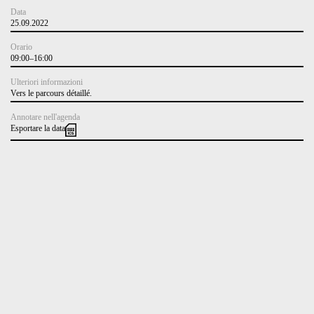
Data
25.09.2022
Orario
09:00–16:00
Ulteriori informazioni
Vers le parcours détaillé
.
Annotare nell'agenda
Esportare la data