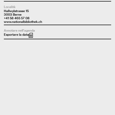
Località
Hallwylstrasse 15
3003 Berne
+41 58 465 57 08
www.nationalbibliothek.ch
Annotare nell'agenda
Esportare la data