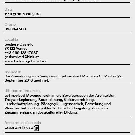
Data
11.10.2018–13.10.2018
Orario
09:00–17:00
Località
Sestiere Castello
30122 Venice
+43 699 12847937
getinvolved@bink.at
www.bink.at/get-involved
Iscrizione
Die Anmeldung zum Symposium get involved IV ist vom 15. Mai bis 29.
September 2018 geöffnet.
Ulteriori informazioni
get involved IV wendet sich an die Berufsgruppen der Architektur,
Tragwerksplanung, Raumplanung, Kulturvermittlung,
Landschaftsplanung, Pädagogik, Jugendarbeit, Forschung und
Wissenschaft und an politische EntscheidungsträgerInnen im
Zusammenhang mit baukultureller Bildung.
Annotare nell'agenda
Esportare la data