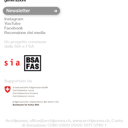
generazioni
Instagram
YouTube
Facebook
Recensione dei media
Un progetto commune
della SIA e FSA
Supportato da
Archijeunes,
office@archijeunes.ch
, www.archijeunes.ch, Conto
di donazione: CH81 0900 0000 1071 5740 1