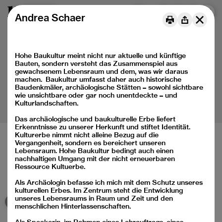
Menu
DE
FR
IT
Andrea Schaer
Hohe Baukultur meint nicht nur aktuelle und künftige
Bauten, sondern versteht das Zusammenspiel aus
gewachsenem Lebensraum und dem, was wir daraus
machen. Baukultur umfasst daher auch historische
Baudenkmäler, archäologische Stätten – sowohl sichtbare
wie unsichtbare oder gar noch unentdeckte – und
Kulturlandschaften.
Das archäologische und baukulturelle Erbe liefert
Erkenntnisse zu unserer Herkunft und stiftet Identität.
Kulturerbe nimmt nicht alleine Bezug auf die
Vergangenheit, sondern es bereichert unseren
Lebensraum. Hohe Baukultur bedingt auch einen
nachhaltigen Umgang mit der nicht erneuerbaren
Baukulturelle Bildung für Kinder und Jugendliche
Ressource Kultuerbe.
Médiation de la culture du bâti pour les jeunes
Mediazione della cultura della costruzione per le nuove
Als Archäologin befasse ich mich mit dem Schutz unseres
generazioni
kulturellen Erbes. Im Zentrum steht die Entwicklung
unseres Lebensraums in Raum und Zeit und den
menschlichen Hinterlassenschaften.
Instagram