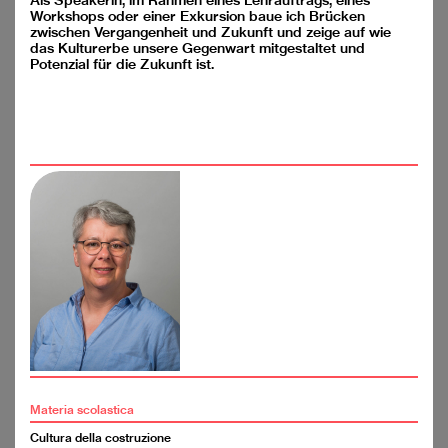
Als Speakerin, im Rahmen eines Lehrauftrags, eines
YouTube
Workshops oder einer Exkursion baue ich Brücken
Facebook
zwischen Vergangenheit und Zukunft und zeige auf wie
Recensione dei media
das Kulturerbe unsere Gegenwart mitgestaltet und
Potenzial für die Zukunft ist.
Un progetto commune
della SIA e FSA
Supportato da
Archijeunes,
office@archijeunes.ch
, www.archijeunes.ch, Conto
di donazione: CH81 0900 0000 1071 5740 1
casella postale 907, 4001 Basilea
Contatto
Colophon
Materia scolastica
Protezione dei dati
Cultura della costruzione