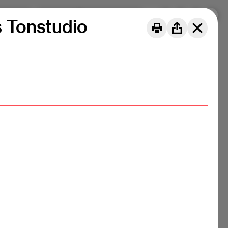
 siamo
Progetti
DE
FR
IT
s Tonstudio