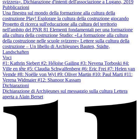
svizzera». Dichiarazione d'intenti dell'associazione a Lugano, 2019
Pubblicazioni
Una finestra sul mondo della formazione alla cultura della
costruzione
Play! Esplorare la cultura della costruzione giocando
Progetto di ricerca sull'educazione alla cultura del territorio
nell'ambito del PNR 81
Elementi fondamentali per una formazione
alla cultura della costruzione
Studio: «La formazione alla cultura
della costruzione nelle scuole svizzere»
Lettere sulla cultura della
costruzione – Un libello di Archijeunes
Bauten, Städte,
Landschaften
Voci
#1: Kathrin Siebert
#2: Héloïse Gailing
#3: Nevena Torboski
#4:
Ville en tête
#5: Claudia Schwalfenberg
#6: Eric Frei
#7: Helen van
Vemde
#8: Noëlle von Wyl
#9: Oliver Martin
#10: Paul Marti
#11:
Verena Widmaier
#12: Shanoor Kassam
Dichiarazioni
Dichiarazione di Archijeunes sul messaggio sulla cultura
Lettera
aperta a Alain Berset