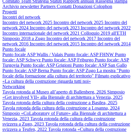
Comitato
Team
Strategia
Statuti
Rapporti annuali
Rassegna stampa
Archivio newsletter
Partners
Contatti
Donazioni
Colophon
Progetti
Incontri del network
Incontro del network 2025
Incontro del network 2025
Incontro del
network 2024
Incontro del network 2023
Incontro del network 2022
Incontro internazionale del network 2021
Colloquio 2019 all'ETH
Simposio 2018 a Zugo
Incontro del network 2017
Incontro del
network 2016
Incontro del network 2015
Incontro del network 2014
Punto focale
Punto focale ASP Wallis / Valais
Punto focale: ASP FHNW
Punto
focale: ASP Schwyz
Punto focale: ASP Friburgo
Punto focale: ASP
Turgovia
Punto focale: ASP Grigioni
Punto focale: ASP San Gallo
Punto focale: ASP Berna
Punto focale: ASP Zugo
La mostra "Punto
focale della formazione alla cultura del territorio"
Filmato esplicativo
«La cultura della costruzione riguarda tutti noi»
Networking
Tavola rotonda al Museo all’aperto di Ballenberg, 2026
Simposio
«Get involved VII» alla Biennale di architettura a Venezia, 2025
Tavola rotonda della cultura della costruzione a Basilea, 2025
Tavola rotonda della cultura della costruzione a Losanna, 2024
Simposio «CoLaboratory of Future» alla Biennale di architettura a
Venezia, 2023
Tavola rotonda della cultura della costruzione
svizzera a Zugo, 2023
Tavola rotonda della cultura della costruzione
svizzera a Teufen, 2022
Tavola rotonda «Cultura della costruzione