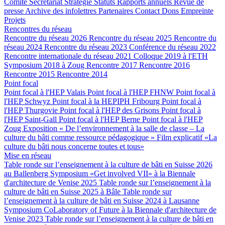
Comité
Secrétariat
Stratégie
Statuts
Rapports annuels
Revue de
presse
Archive des infolettres
Partenaires
Contact
Dons
Empreinte
Projets
Rencontres du réseau
Rencontre du réseau 2026
Rencontre du réseau 2025
Rencontre du
réseau 2024
Rencontre du réseau 2023
Conférence du réseau 2022
Rencontre internationale du réseau 2021
Colloque 2019 à l'ETH
Symposium 2018 à Zoug
Rencontre 2017
Rencontre 2016
Rencontre 2015
Rencontre 2014
Point focal
Point focal à l'HEP Valais
Point focal à l'HEP FHNW
Point focal à
l'HEP Schwyz
Point focal à la HEPIPH Fribourg
Point focal à
l'HEP Thurgovie
Point focal à l'HEP des Grisons
Point focal à
l'HEP Saint-Gall
Point focal à l'HEP Berne
Point focal à l'HEP
Zoug
Exposition « De l’environnement à la salle de classe – La
culture du bâti comme ressource pédagogique »
Film explicatif «La
culture du bâti nous concerne toutes et tous»
Mise en réseau
Table ronde sur l’enseignement à la culture de bâti en Suisse 2026
au Ballenberg
Symposium «Get involved VII» à la Biennale
d'architecture de Venise 2025
Table ronde sur l’enseignement à la
culture de bâti en Suisse 2025 à Bâle
Table ronde sur
l’enseignement à la culture de bâti en Suisse 2024 à Lausanne
Symposium CoLaboratory of Future à la Biennale d'architecture de
Venise 2023
Table ronde sur l’enseignement à la culture de bâti en