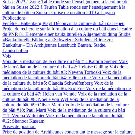
Suisse 2023 à Zoug
Table ronde sur l’enseignement à la culture de
bâti en Suisse 2022 à Teufen
Table ronde sur l’enseignement à la
culture de bâti en Suisse et prise de position 2019 à Lugano
Publications
Fenêtre - Ballenberg
Play! Découvrir la culture du bâti par le jeu
Projet de recherche sur la formation à la culture du bâti dans le cadre
du PNR 81
Elemente einer baukulturellen Allgemeinbildung
Studie
«Baukulturelle Bildung an Schweizer Schulen»
Briefe zur
Baukultur – Ein Archijeunes Lesebuch
Bauten, Städte,
Landschaften
Voix
Voix de la médiation de la culture du bâti #1: Kathrin Siebert
Voix
de la médiation de la culture du bâti #2: Héloïse Gailing
Voix de la
médiation de la culture du bâti #3: Nevena Torboski
Voix de la
médiation de la culture du bâti #4: Ville en tête
Voix de la médiation
de la culture du bâti #5: Claudia Schwalfenberg
Voix de la
médiation de la culture du bâti #6: Eric Frei
Voix de la médiation de
la culture du bâti #7: Helen van Vemde
Voix de la médiation de la
culture du bâti #8: Noëlle von Wyl
Voix de la médiation de la
culture du bâti #9: Oliver Martin
Voix de la médiation de la culture
du bâti #10: Paul Marti
Voix de la médiation de la culture du bâti
#11: Verena Widmaier
Voix de la médiation de la culture du bâti
#12: Shanoor Kassam
Prises de position
Prise de position de Archijeunes concernant le message sur la culture