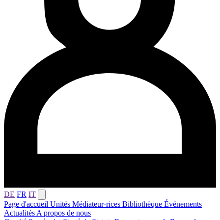
DE
FR
IT
Page d'accueil
Unités
Médiateur·rices
Bibliothèque
Événements
Actualités
A propos de nous