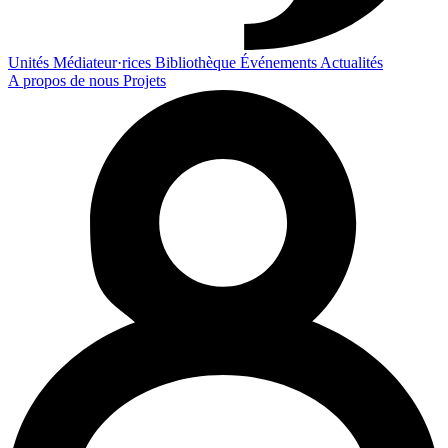
Unités
Médiateur·rices
Bibliothèque
Événements
Actualités
A propos de nous
Projets