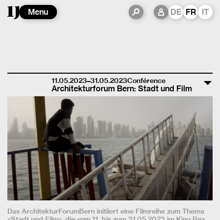
Menu
DE
FR
IT
11.05.2023–31.05.2023
Conférence
Architekturforum Bern: Stadt und Film
Das ArchitekturForumBern initiiert eine Filmreihe zum Thema
«Stadt und Film», die vom 11. bis zum 31.05.2023 im Kino Rex