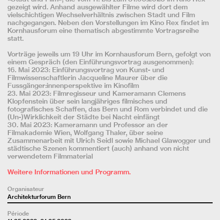
gezeigt wird. Anhand ausgewählter Filme wird dort dem
vielschichtigen Wechselverhältnis zwischen Stadt und Film
nachgegangen. Neben den Vorstellungen im Kino Rex findet im
Kornhausforum eine thematisch abgestimmte Vortragsreihe
statt.
Vorträge jeweils um 19 Uhr im Kornhausforum Bern, gefolgt von
einem Gespräch (den Einführungsvortrag ausgenommen):
16. Mai 2023: Einführungsvortrag von Kunst- und
Filmwissenschaftlerin Jacqueline Maurer über die
Fussgänger:innenperspektive im Kinofilm
23. Mai 2023: Filmregisseur und Kameramann Clemens
Klopfenstein über sein langjähriges filmisches und
fotografisches Schaffen, das Bern und Rom verbindet und die
(Un-)Wirklichkeit der Städte bei Nacht einfängt
30. Mai 2023: Kameramann und Professor an der
Filmakademie Wien, Wolfgang Thaler, über seine
Zusammenarbeit mit Ulrich Seidl sowie Michael Glawogger und
städtische Szenen kommentiert (auch) anhand von nicht
verwendetem Filmmaterial
Weitere Informationen und Programm.
Organisateur
Architekturforum Bern
Période