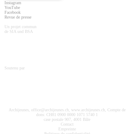
Instagram
YouTube
Facebook
Revue de presse
Un projet commun
de SIA und BSA
Soutenu par
Archijeunes,
office@archijeunes.ch
, www.archijeunes.ch, Compte de
dons: CH81 0900 0000 1071 5740 1
case postale 907, 4001 Bâle
Contact
Empreinte
Politique de confidentialité