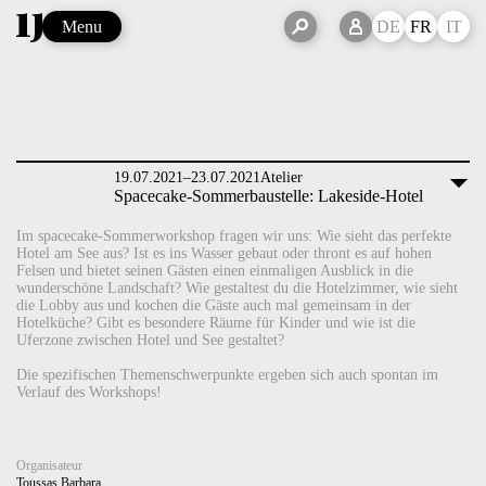
Menu
DE
FR
IT
19.07.2021–23.07.2021
Atelier
Spacecake-Sommerbaustelle: Lakeside-Hotel
Im spacecake-Sommerworkshop fragen wir uns: Wie sieht das perfekte
Hotel am See aus? Ist es ins Wasser gebaut oder thront es auf hohen
Felsen und bietet seinen Gästen einen einmaligen Ausblick in die
wunderschöne Landschaft? Wie gestaltest du die Hotelzimmer, wie sieht
die Lobby aus und kochen die Gäste auch mal gemeinsam in der
Hotelküche? Gibt es besondere Räume für Kinder und wie ist die
Uferzone zwischen Hotel und See gestaltet?
Die spezifischen Themenschwerpunkte ergeben sich auch spontan im
Verlauf des Workshops!
Organisateur
Toussas Barbara