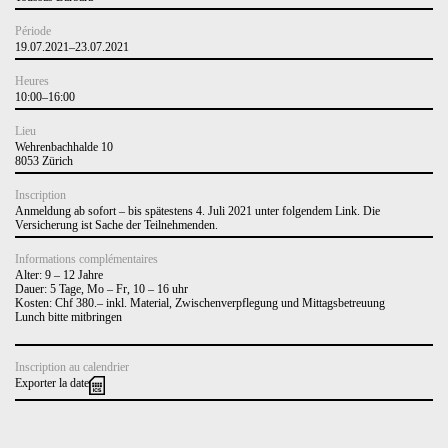
Période
19.07.2021–23.07.2021
Heures
10:00–16:00
Lieu
Wehrenbachhalde 10
8053 Zürich
Inscription
Anmeldung ab sofort – bis spätestens 4. Juli 2021 unter folgendem
Link
. Die
Versicherung ist Sache der Teilnehmenden.
Informations complémentaires
Alter: 9 – 12 Jahre
Dauer: 5 Tage, Mo – Fr, 10 – 16 uhr
Kosten: Chf 380.– inkl. Material, Zwischenverpflegung und Mittagsbetreuung
Lunch bitte mitbringen
Inscription au calendrier
Exporter la date