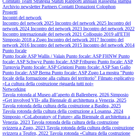
Comitato
Team
Strategia
Statuti
Rapporti annuali
Rassegna stampa
Archivio newsletter
Partners
Contatti
Donazioni
Colophon
Progetti
Incontri del network
Incontro del network 2025
Incontro del network 2025
Incontro del
network 2024
Incontro del network 2023
Incontro del network 2022
Incontro internazionale del network 2021
Colloquio 2019 all'ETH
Simposio 2018 a Zugo
Incontro del network 2017
Incontro del
network 2016
Incontro del network 2015
Incontro del network 2014
Punto focale
Punto focale ASP Wallis / Valais
Punto focale: ASP FHNW
Punto
focale: ASP Schwyz
Punto focale: ASP Friburgo
Punto focale: ASP
Turgovia
Punto focale: ASP Grigioni
Punto focale: ASP San Gallo
Punto focale: ASP Berna
Punto focale: ASP Zugo
La mostra "Punto
focale della formazione alla cultura del territorio"
Filmato esplicativo
«La cultura della costruzione riguarda tutti noi»
Networking
Tavola rotonda al Museo all’aperto di Ballenberg, 2026
Simposio
«Get involved VII» alla Biennale di architettura a Venezia, 2025
Tavola rotonda della cultura della costruzione a Basilea, 2025
Tavola rotonda della cultura della costruzione a Losanna, 2024
Simposio «CoLaboratory of Future» alla Biennale di architettura a
Venezia, 2023
Tavola rotonda della cultura della costruzione
svizzera a Zugo, 2023
Tavola rotonda della cultura della costruzione
svizzera a Teufen, 2022
Tavola rotonda «Cultura della costruzione