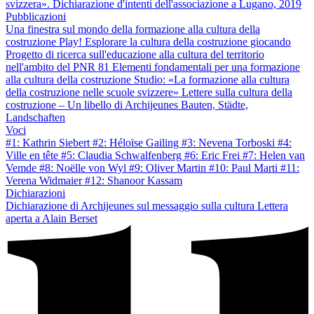
svizzera». Dichiarazione d'intenti dell'associazione a Lugano, 2019
Pubblicazioni
Una finestra sul mondo della formazione alla cultura della
costruzione
Play! Esplorare la cultura della costruzione giocando
Progetto di ricerca sull'educazione alla cultura del territorio
nell'ambito del PNR 81
Elementi fondamentali per una formazione
alla cultura della costruzione
Studio: «La formazione alla cultura
della costruzione nelle scuole svizzere»
Lettere sulla cultura della
costruzione – Un libello di Archijeunes
Bauten, Städte,
Landschaften
Voci
#1: Kathrin Siebert
#2: Héloïse Gailing
#3: Nevena Torboski
#4:
Ville en tête
#5: Claudia Schwalfenberg
#6: Eric Frei
#7: Helen van
Vemde
#8: Noëlle von Wyl
#9: Oliver Martin
#10: Paul Marti
#11:
Verena Widmaier
#12: Shanoor Kassam
Dichiarazioni
Dichiarazione di Archijeunes sul messaggio sulla cultura
Lettera
aperta a Alain Berset