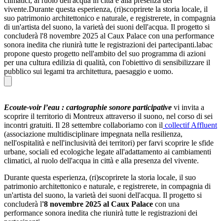
climatici, al ruolo dell'acqua in città e alla presenza del
vivente.Durante questa esperienza, (ri)scoprirete la storia locale, il
suo patrimonio architettonico e naturale, e registrerete, in compagnia
di un'artista del suono, la varietà dei suoni dell'acqua. Il progetto si
concluderà l'8 novembre 2025 al Caux Palace con una performance
sonora inedita che riunirà tutte le registrazioni dei partecipanti.labac
propone questo progetto nell'ambito del suo programma di azioni
per una cultura edilizia di qualità, con l'obiettivo di sensibilizzare il
pubblico sui legami tra architettura, paesaggio e uomo.
Ecoute-voir l’eau : cartographie sonore participative
vi invita a
scoprire il territorio di Montreux attraverso il suono, nel corso di sei
incontri gratuiti. Il 28 settembre collaboriamo con il
collectif Affluent
(associazione multidisciplinare impegnata nella resilienza,
nell'ospitalità e nell'inclusività dei territori) per farvi scoprire le sfide
urbane, sociali ed ecologiche legate all'adattamento ai cambiamenti
climatici, al ruolo dell'acqua in città e alla presenza del vivente.
Durante questa esperienza, (ri)scoprirete la storia locale, il suo
patrimonio architettonico e naturale, e registrerete, in compagnia di
un'artista del suono, la varietà dei suoni dell'acqua. Il progetto si
concluderà l
'8 novembre 2025 al Caux Palace
con una
performance sonora inedita che riunirà tutte le registrazioni dei