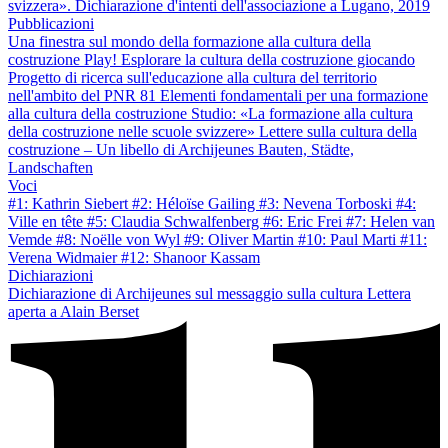
svizzera». Dichiarazione d'intenti dell'associazione a Lugano, 2019
Pubblicazioni
Una finestra sul mondo della formazione alla cultura della
costruzione
Play! Esplorare la cultura della costruzione giocando
Progetto di ricerca sull'educazione alla cultura del territorio
nell'ambito del PNR 81
Elementi fondamentali per una formazione
alla cultura della costruzione
Studio: «La formazione alla cultura
della costruzione nelle scuole svizzere»
Lettere sulla cultura della
costruzione – Un libello di Archijeunes
Bauten, Städte,
Landschaften
Voci
#1: Kathrin Siebert
#2: Héloïse Gailing
#3: Nevena Torboski
#4:
Ville en tête
#5: Claudia Schwalfenberg
#6: Eric Frei
#7: Helen van
Vemde
#8: Noëlle von Wyl
#9: Oliver Martin
#10: Paul Marti
#11:
Verena Widmaier
#12: Shanoor Kassam
Dichiarazioni
Dichiarazione di Archijeunes sul messaggio sulla cultura
Lettera
aperta a Alain Berset