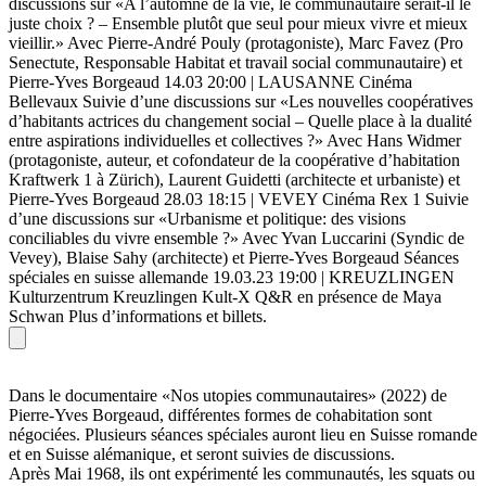
discussions sur «A l’automne de la vie, le communautaire serait-il le
juste choix ? – Ensemble plutôt que seul pour mieux vivre et mieux
vieillir.» Avec Pierre-André Pouly (protagoniste), Marc Favez (Pro
Senectute, Responsable Habitat et travail social communautaire) et
Pierre-Yves Borgeaud 14.03 20:00 | LAUSANNE Cinéma
Bellevaux Suivie d’une discussions sur «Les nouvelles coopératives
d’habitants actrices du changement social – Quelle place à la dualité
entre aspirations individuelles et collectives ?» Avec Hans Widmer
(protagoniste, auteur, et cofondateur de la coopérative d’habitation
Kraftwerk 1 à Zürich), Laurent Guidetti (architecte et urbaniste) et
Pierre-Yves Borgeaud 28.03 18:15 | VEVEY Cinéma Rex 1 Suivie
d’une discussions sur «Urbanisme et politique: des visions
conciliables du vivre ensemble ?» Avec Yvan Luccarini (Syndic de
Vevey), Blaise Sahy (architecte) et Pierre-Yves Borgeaud Séances
spéciales en suisse allemande 19.03.23 19:00 | KREUZLINGEN
Kulturzentrum Kreuzlingen Kult-X Q&R en présence de Maya
Schwan Plus d’informations et billets.
Dans le documentaire «Nos utopies communautaires» (2022) de
Pierre-Yves Borgeaud, différentes formes de cohabitation sont
négociées. Plusieurs séances spéciales auront lieu en Suisse romande
et en Suisse alémanique, et seront suivies de discussions.
Après Mai 1968, ils ont expérimenté les communautés, les squats ou