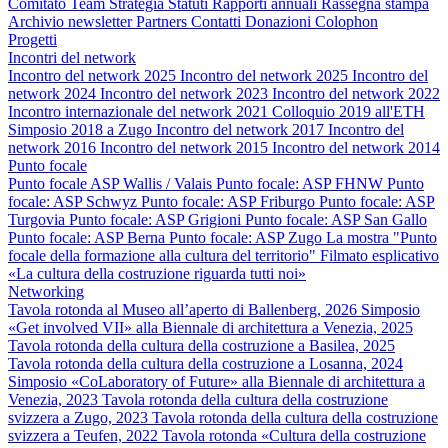
Comitato
Team
Strategia
Statuti
Rapporti annuali
Rassegna stampa
Archivio newsletter
Partners
Contatti
Donazioni
Colophon
Progetti
Incontri del network
Incontro del network 2025
Incontro del network 2025
Incontro del
network 2024
Incontro del network 2023
Incontro del network 2022
Incontro internazionale del network 2021
Colloquio 2019 all'ETH
Simposio 2018 a Zugo
Incontro del network 2017
Incontro del
network 2016
Incontro del network 2015
Incontro del network 2014
Punto focale
Punto focale ASP Wallis / Valais
Punto focale: ASP FHNW
Punto
focale: ASP Schwyz
Punto focale: ASP Friburgo
Punto focale: ASP
Turgovia
Punto focale: ASP Grigioni
Punto focale: ASP San Gallo
Punto focale: ASP Berna
Punto focale: ASP Zugo
La mostra "Punto
focale della formazione alla cultura del territorio"
Filmato esplicativo
«La cultura della costruzione riguarda tutti noi»
Networking
Tavola rotonda al Museo all’aperto di Ballenberg, 2026
Simposio
«Get involved VII» alla Biennale di architettura a Venezia, 2025
Tavola rotonda della cultura della costruzione a Basilea, 2025
Tavola rotonda della cultura della costruzione a Losanna, 2024
Simposio «CoLaboratory of Future» alla Biennale di architettura a
Venezia, 2023
Tavola rotonda della cultura della costruzione
svizzera a Zugo, 2023
Tavola rotonda della cultura della costruzione
svizzera a Teufen, 2022
Tavola rotonda «Cultura della costruzione