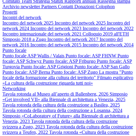
Comitato
Team
Strategia
Statuti
Rapporti annuali
Rassegna stampa
Archivio newsletter
Partners
Contatti
Donazioni
Colophon
Progetti
Incontri del network
Incontro del network 2025
Incontro del network 2025
Incontro del
network 2024
Incontro del network 2023
Incontro del network 2022
Incontro internazionale del network 2021
Colloquio 2019 all'ETH
Simposio 2018 a Zugo
Incontro del network 2017
Incontro del
network 2016
Incontro del network 2015
Incontro del network 2014
Punto focale
Punto focale ASP Wallis / Valais
Punto focale: ASP FHNW
Punto
focale: ASP Schwyz
Punto focale: ASP Friburgo
Punto focale: ASP
Turgovia
Punto focale: ASP Grigioni
Punto focale: ASP San Gallo
Punto focale: ASP Berna
Punto focale: ASP Zugo
La mostra "Punto
focale della formazione alla cultura del territorio"
Filmato esplicativo
«La cultura della costruzione riguarda tutti noi»
Networking
Tavola rotonda al Museo all’aperto di Ballenberg, 2026
Simposio
«Get involved VII» alla Biennale di architettura a Venezia, 2025
Tavola rotonda della cultura della costruzione a Basilea, 2025
Tavola rotonda della cultura della costruzione a Losanna, 2024
Simposio «CoLaboratory of Future» alla Biennale di architettura a
Venezia, 2023
Tavola rotonda della cultura della costruzione
svizzera a Zugo, 2023
Tavola rotonda della cultura della costruzione
svizzera a Teufen, 2022
Tavola rotonda «Cultura della costruzione