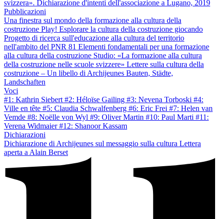
svizzera». Dichiarazione d'intenti dell'associazione a Lugano, 2019
Pubblicazioni
Una finestra sul mondo della formazione alla cultura della
costruzione
Play! Esplorare la cultura della costruzione giocando
Progetto di ricerca sull'educazione alla cultura del territorio
nell'ambito del PNR 81
Elementi fondamentali per una formazione
alla cultura della costruzione
Studio: «La formazione alla cultura
della costruzione nelle scuole svizzere»
Lettere sulla cultura della
costruzione – Un libello di Archijeunes
Bauten, Städte,
Landschaften
Voci
#1: Kathrin Siebert
#2: Héloïse Gailing
#3: Nevena Torboski
#4:
Ville en tête
#5: Claudia Schwalfenberg
#6: Eric Frei
#7: Helen van
Vemde
#8: Noëlle von Wyl
#9: Oliver Martin
#10: Paul Marti
#11:
Verena Widmaier
#12: Shanoor Kassam
Dichiarazioni
Dichiarazione di Archijeunes sul messaggio sulla cultura
Lettera
aperta a Alain Berset