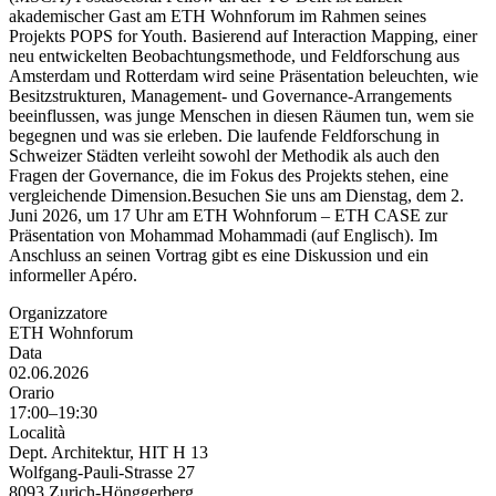
akademischer Gast am ETH Wohnforum im Rahmen seines
Projekts POPS for Youth. Basierend auf Interaction Mapping, einer
neu entwickelten Beobachtungsmethode, und Feldforschung aus
Amsterdam und Rotterdam wird seine Präsentation beleuchten, wie
Besitzstrukturen, Management- und Governance-Arrangements
beeinflussen, was junge Menschen in diesen Räumen tun, wem sie
begegnen und was sie erleben. Die laufende Feldforschung in
Schweizer Städten verleiht sowohl der Methodik als auch den
Fragen der Governance, die im Fokus des Projekts stehen, eine
vergleichende Dimension.Besuchen Sie uns am Dienstag, dem 2.
Juni 2026, um 17 Uhr am ETH Wohnforum – ETH CASE zur
Präsentation von Mohammad Mohammadi (auf Englisch). Im
Anschluss an seinen Vortrag gibt es eine Diskussion und ein
informeller Apéro.
Organizzatore
ETH Wohnforum
Data
02.06.2026
Orario
17:00–19:30
Località
Dept. Architektur, HIT H 13
Wolfgang-Pauli-Strasse 27
8093 Zurich-Hönggerberg