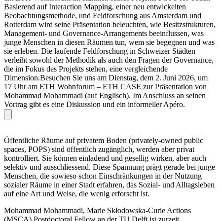
Basierend auf Interaction Mapping, einer neu entwickelten
Beobachtungsmethode, und Feldforschung aus Amsterdam und
Rotterdam wird seine Präsentation beleuchten, wie Besitzstrukturen,
Management- und Governance-Arrangements beeinflussen, was
junge Menschen in diesen Räumen tun, wem sie begegnen und was
sie erleben. Die laufende Feldforschung in Schweizer Städten
verleiht sowohl der Methodik als auch den Fragen der Governance,
die im Fokus des Projekts stehen, eine vergleichende
Dimension.Besuchen Sie uns am Dienstag, dem 2. Juni 2026, um
17 Uhr am ETH Wohnforum – ETH CASE zur Präsentation von
Mohammad Mohammadi (auf Englisch). Im Anschluss an seinen
Vortrag gibt es eine Diskussion und ein informeller Apéro.
Öffentliche Räume auf privatem Boden (privately-owned public
spaces, POPS) sind öffentlich zugänglich, werden aber privat
kontrolliert. Sie können einladend und gesellig wirken, aber auch
selektiv und ausschliessend. Diese Spannung prägt gerade bei junge
Menschen, die sowieso schon Einschränkungen in der Nutzung
sozialer Räume in einer Stadt erfahren, das Sozial- und Alltagsleben
auf eine Art und Weise, die wenig erforscht ist.
Mohammad Mohammadi, Marie Skłodowska-Curie Actions
(MSCA) Postdoctoral Fellow an der TU Delft ist zurzeit