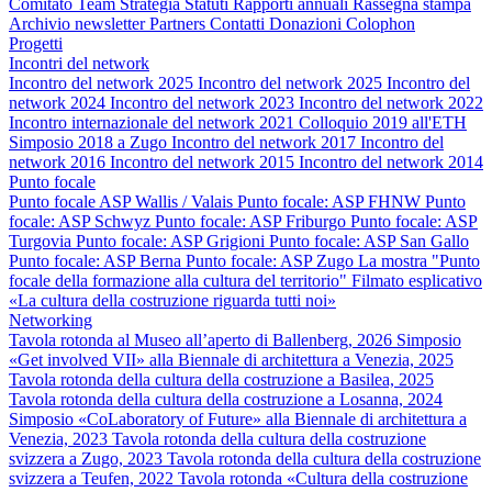
Comitato
Team
Strategia
Statuti
Rapporti annuali
Rassegna stampa
Archivio newsletter
Partners
Contatti
Donazioni
Colophon
Progetti
Incontri del network
Incontro del network 2025
Incontro del network 2025
Incontro del
network 2024
Incontro del network 2023
Incontro del network 2022
Incontro internazionale del network 2021
Colloquio 2019 all'ETH
Simposio 2018 a Zugo
Incontro del network 2017
Incontro del
network 2016
Incontro del network 2015
Incontro del network 2014
Punto focale
Punto focale ASP Wallis / Valais
Punto focale: ASP FHNW
Punto
focale: ASP Schwyz
Punto focale: ASP Friburgo
Punto focale: ASP
Turgovia
Punto focale: ASP Grigioni
Punto focale: ASP San Gallo
Punto focale: ASP Berna
Punto focale: ASP Zugo
La mostra "Punto
focale della formazione alla cultura del territorio"
Filmato esplicativo
«La cultura della costruzione riguarda tutti noi»
Networking
Tavola rotonda al Museo all’aperto di Ballenberg, 2026
Simposio
«Get involved VII» alla Biennale di architettura a Venezia, 2025
Tavola rotonda della cultura della costruzione a Basilea, 2025
Tavola rotonda della cultura della costruzione a Losanna, 2024
Simposio «CoLaboratory of Future» alla Biennale di architettura a
Venezia, 2023
Tavola rotonda della cultura della costruzione
svizzera a Zugo, 2023
Tavola rotonda della cultura della costruzione
svizzera a Teufen, 2022
Tavola rotonda «Cultura della costruzione