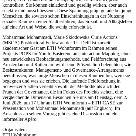
kontrolliert. Sie können einladend und gesellig wirken, aber auch
selektiv und ausschliessend. Diese Spannung prägt gerade bei junge
Menschen, die sowieso schon Einschränkungen in der Nutzung
sozialer Räume in einer Stadt erfahren, das Sozial- und Alltagsleben
auf eine Art und Weise, die wenig erforscht ist.
Mohammad Mohammadi, Marie Skłodowska-Curie Actions
(MSCA) Postdoctoral Fellow an der TU Delft ist zurzeit
akademischer Gast am ETH Wohnforum im Rahmen seines
Projekts POPS for Youth. Basierend auf Interaction Mapping, einer
neu entwickelten Beobachtungsmethode, und Feldforschung aus
Amsterdam und Rotterdam wird seine Präsentation beleuchten, wie
Besitzstrukturen, Management- und Governance-Arrangements
beeinflussen, was junge Menschen in diesen Räumen tun, wem sie
begegnen und was sie erleben. Die laufende Feldforschung in
Schweizer Städten verleiht sowohl der Methodik als auch den
Fragen der Governance, die im Fokus des Projekts stehen, eine
vergleichende Dimension.Besuchen Sie uns am Dienstag, dem 2.
Juni 2026, um 17 Uhr am ETH Wohnforum – ETH CASE zur
Präsentation von Mohammad Mohammadi (auf Englisch). Im
Anschluss an seinen Vortrag gibt es eine Diskussion und ein
informeller Apéro.
Organisateur
ETH Wohnforum