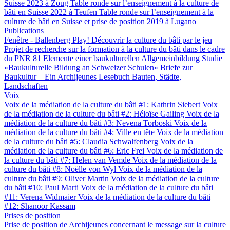
Suisse 2023 à Zoug
Table ronde sur l’enseignement à la culture de
bâti en Suisse 2022 à Teufen
Table ronde sur l’enseignement à la
culture de bâti en Suisse et prise de position 2019 à Lugano
Publications
Fenêtre - Ballenberg
Play! Découvrir la culture du bâti par le jeu
Projet de recherche sur la formation à la culture du bâti dans le cadre
du PNR 81
Elemente einer baukulturellen Allgemeinbildung
Studie
«Baukulturelle Bildung an Schweizer Schulen»
Briefe zur
Baukultur – Ein Archijeunes Lesebuch
Bauten, Städte,
Landschaften
Voix
Voix de la médiation de la culture du bâti #1: Kathrin Siebert
Voix
de la médiation de la culture du bâti #2: Héloïse Gailing
Voix de la
médiation de la culture du bâti #3: Nevena Torboski
Voix de la
médiation de la culture du bâti #4: Ville en tête
Voix de la médiation
de la culture du bâti #5: Claudia Schwalfenberg
Voix de la
médiation de la culture du bâti #6: Eric Frei
Voix de la médiation de
la culture du bâti #7: Helen van Vemde
Voix de la médiation de la
culture du bâti #8: Noëlle von Wyl
Voix de la médiation de la
culture du bâti #9: Oliver Martin
Voix de la médiation de la culture
du bâti #10: Paul Marti
Voix de la médiation de la culture du bâti
#11: Verena Widmaier
Voix de la médiation de la culture du bâti
#12: Shanoor Kassam
Prises de position
Prise de position de Archijeunes concernant le message sur la culture