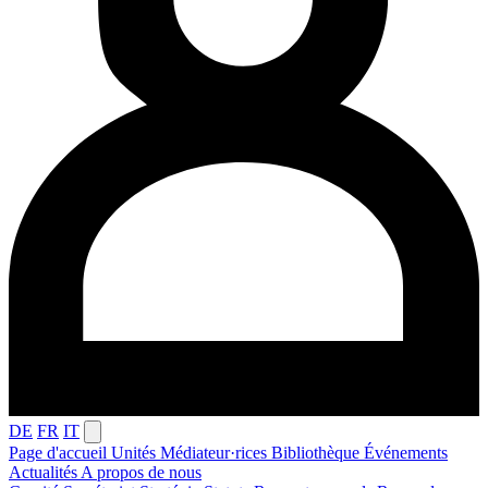
DE
FR
IT
Page d'accueil
Unités
Médiateur·rices
Bibliothèque
Événements
Actualités
A propos de nous