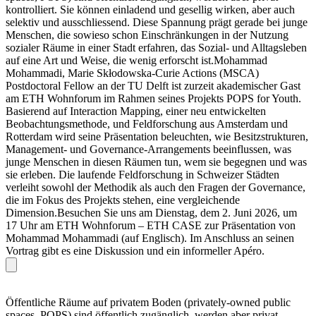
kontrolliert. Sie können einladend und gesellig wirken, aber auch
selektiv und ausschliessend. Diese Spannung prägt gerade bei junge
Menschen, die sowieso schon Einschränkungen in der Nutzung
sozialer Räume in einer Stadt erfahren, das Sozial- und Alltagsleben
auf eine Art und Weise, die wenig erforscht ist.Mohammad
Mohammadi, Marie Skłodowska-Curie Actions (MSCA)
Postdoctoral Fellow an der TU Delft ist zurzeit akademischer Gast
am ETH Wohnforum im Rahmen seines Projekts POPS for Youth.
Basierend auf Interaction Mapping, einer neu entwickelten
Beobachtungsmethode, und Feldforschung aus Amsterdam und
Rotterdam wird seine Präsentation beleuchten, wie Besitzstrukturen,
Management- und Governance-Arrangements beeinflussen, was
junge Menschen in diesen Räumen tun, wem sie begegnen und was
sie erleben. Die laufende Feldforschung in Schweizer Städten
verleiht sowohl der Methodik als auch den Fragen der Governance,
die im Fokus des Projekts stehen, eine vergleichende
Dimension.Besuchen Sie uns am Dienstag, dem 2. Juni 2026, um
17 Uhr am ETH Wohnforum – ETH CASE zur Präsentation von
Mohammad Mohammadi (auf Englisch). Im Anschluss an seinen
Vortrag gibt es eine Diskussion und ein informeller Apéro.
Öffentliche Räume auf privatem Boden (privately-owned public
spaces, POPS) sind öffentlich zugänglich, werden aber privat