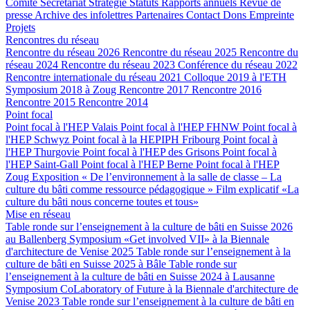
Comité
Secrétariat
Stratégie
Statuts
Rapports annuels
Revue de
presse
Archive des infolettres
Partenaires
Contact
Dons
Empreinte
Projets
Rencontres du réseau
Rencontre du réseau 2026
Rencontre du réseau 2025
Rencontre du
réseau 2024
Rencontre du réseau 2023
Conférence du réseau 2022
Rencontre internationale du réseau 2021
Colloque 2019 à l'ETH
Symposium 2018 à Zoug
Rencontre 2017
Rencontre 2016
Rencontre 2015
Rencontre 2014
Point focal
Point focal à l'HEP Valais
Point focal à l'HEP FHNW
Point focal à
l'HEP Schwyz
Point focal à la HEPIPH Fribourg
Point focal à
l'HEP Thurgovie
Point focal à l'HEP des Grisons
Point focal à
l'HEP Saint-Gall
Point focal à l'HEP Berne
Point focal à l'HEP
Zoug
Exposition « De l’environnement à la salle de classe – La
culture du bâti comme ressource pédagogique »
Film explicatif «La
culture du bâti nous concerne toutes et tous»
Mise en réseau
Table ronde sur l’enseignement à la culture de bâti en Suisse 2026
au Ballenberg
Symposium «Get involved VII» à la Biennale
d'architecture de Venise 2025
Table ronde sur l’enseignement à la
culture de bâti en Suisse 2025 à Bâle
Table ronde sur
l’enseignement à la culture de bâti en Suisse 2024 à Lausanne
Symposium CoLaboratory of Future à la Biennale d'architecture de
Venise 2023
Table ronde sur l’enseignement à la culture de bâti en