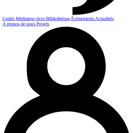
Unités
Médiateur·rices
Bibliothèque
Événements
Actualités
A propos de nous
Projets