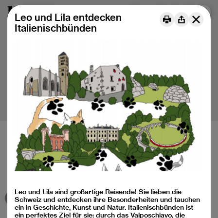
Menu
DE
FR
IT
Leo und Lila entdecken
Italienischbünden
Baukulturelle Bildung für Kinder und Jugendliche
Médiation de la culture du bâti pour les jeunes
Mediazione della cultura della costruzione per le nuove
generazioni
Leo und Lila sind großartige Reisende! Sie lieben die
Schweiz und entdecken ihre Besonderheiten und tauchen
ein in Geschichte, Kunst und Natur. Italienischbünden ist
Instagram
ein perfektes Ziel für sie: durch das Valposchiavo, die