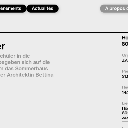
vénements
Actualités
A propos 
Hö
er
80
hüler in die
Or
ZAZ
begeben sich auf die
 um das Sommerhaus
Pé
r Architektin Bettina
21.
He
14
Lie
Hö
80
zaz