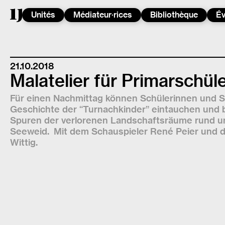
Unités
Médiateur·rices
Bibliothèque
É
21.10.2018
Malatelier für Primarschül
Für einen Nachmittag können Schülerinnen und Sc
Geschichte der “Turnachkinder” eintauchen und 
Spuren der verlorenen Landschaftsräume rund
Seeweid. Mit dem Schauspieler René Peier und de
Wittig.