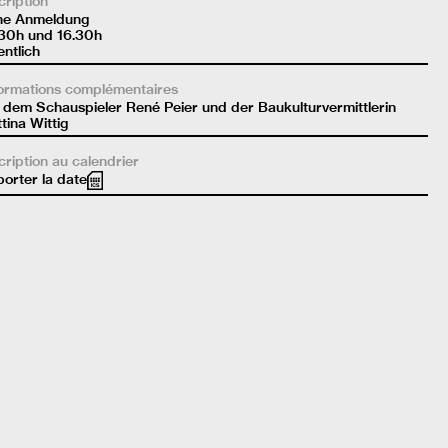
cription
ne Anmeldung
.30h und 16.30h
entlich
ormations complémentaires
 dem Schauspieler René Peier und der Baukulturvermittlerin
tina Wittig
cription au calendrier
orter la date