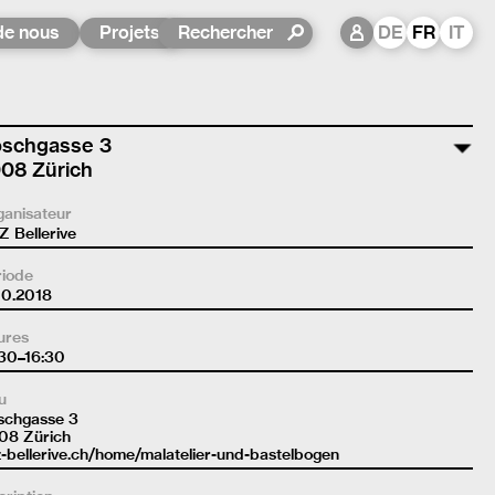
de nous
Projets
DE
FR
IT
schgasse 3
08 Zürich
ganisateur
 Bellerive
riode
10.2018
ures
:30–16:30
u
schgasse 3
08 Zürich
-bellerive.ch/home/malatelier-und-bastelbogen