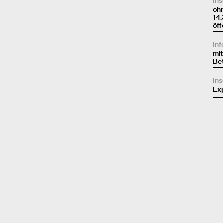
Ins
oh
14
öff
Inf
mit
Bet
Ins
Exp