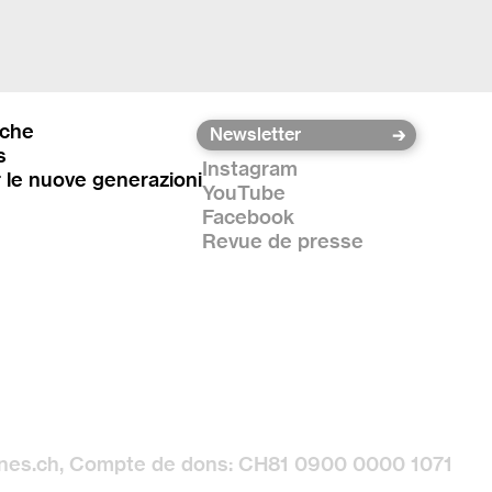
iche
s
Instagram
r le nuove generazioni
YouTube
Facebook
Revue de presse
unes.ch, Compte de dons: CH81 0900 0000 1071