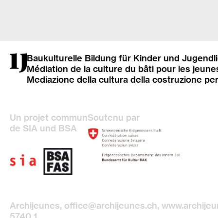
Baukulturelle Bildung für Kinder und Jugendl
Médiation de la culture du bâti pour les jeune
Mediazione della cultura della costruzione pe
Un projet commun
Soutenu par
de SIA und BSA
Archijeunes,
office@archijeunes.ch
, www.archije
5740 1