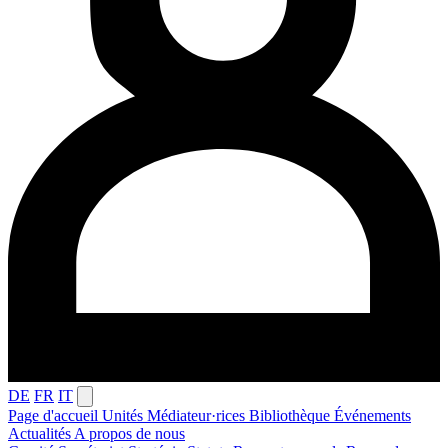
DE
FR
IT
Page d'accueil
Unités
Médiateur·rices
Bibliothèque
Événements
Actualités
A propos de nous