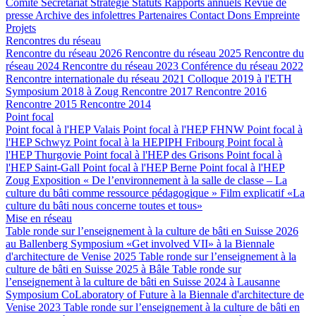
Comité
Secrétariat
Stratégie
Statuts
Rapports annuels
Revue de
presse
Archive des infolettres
Partenaires
Contact
Dons
Empreinte
Projets
Rencontres du réseau
Rencontre du réseau 2026
Rencontre du réseau 2025
Rencontre du
réseau 2024
Rencontre du réseau 2023
Conférence du réseau 2022
Rencontre internationale du réseau 2021
Colloque 2019 à l'ETH
Symposium 2018 à Zoug
Rencontre 2017
Rencontre 2016
Rencontre 2015
Rencontre 2014
Point focal
Point focal à l'HEP Valais
Point focal à l'HEP FHNW
Point focal à
l'HEP Schwyz
Point focal à la HEPIPH Fribourg
Point focal à
l'HEP Thurgovie
Point focal à l'HEP des Grisons
Point focal à
l'HEP Saint-Gall
Point focal à l'HEP Berne
Point focal à l'HEP
Zoug
Exposition « De l’environnement à la salle de classe – La
culture du bâti comme ressource pédagogique »
Film explicatif «La
culture du bâti nous concerne toutes et tous»
Mise en réseau
Table ronde sur l’enseignement à la culture de bâti en Suisse 2026
au Ballenberg
Symposium «Get involved VII» à la Biennale
d'architecture de Venise 2025
Table ronde sur l’enseignement à la
culture de bâti en Suisse 2025 à Bâle
Table ronde sur
l’enseignement à la culture de bâti en Suisse 2024 à Lausanne
Symposium CoLaboratory of Future à la Biennale d'architecture de
Venise 2023
Table ronde sur l’enseignement à la culture de bâti en