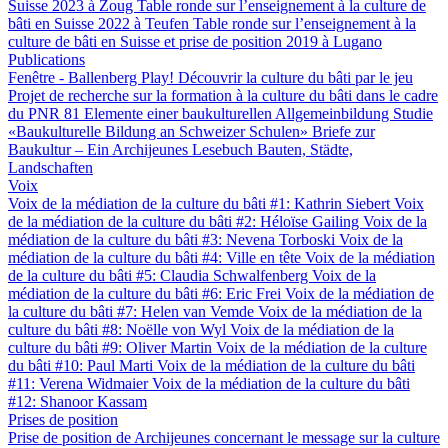
Suisse 2023 à Zoug
Table ronde sur l’enseignement à la culture de
bâti en Suisse 2022 à Teufen
Table ronde sur l’enseignement à la
culture de bâti en Suisse et prise de position 2019 à Lugano
Publications
Fenêtre - Ballenberg
Play! Découvrir la culture du bâti par le jeu
Projet de recherche sur la formation à la culture du bâti dans le cadre
du PNR 81
Elemente einer baukulturellen Allgemeinbildung
Studie
«Baukulturelle Bildung an Schweizer Schulen»
Briefe zur
Baukultur – Ein Archijeunes Lesebuch
Bauten, Städte,
Landschaften
Voix
Voix de la médiation de la culture du bâti #1: Kathrin Siebert
Voix
de la médiation de la culture du bâti #2: Héloïse Gailing
Voix de la
médiation de la culture du bâti #3: Nevena Torboski
Voix de la
médiation de la culture du bâti #4: Ville en tête
Voix de la médiation
de la culture du bâti #5: Claudia Schwalfenberg
Voix de la
médiation de la culture du bâti #6: Eric Frei
Voix de la médiation de
la culture du bâti #7: Helen van Vemde
Voix de la médiation de la
culture du bâti #8: Noëlle von Wyl
Voix de la médiation de la
culture du bâti #9: Oliver Martin
Voix de la médiation de la culture
du bâti #10: Paul Marti
Voix de la médiation de la culture du bâti
#11: Verena Widmaier
Voix de la médiation de la culture du bâti
#12: Shanoor Kassam
Prises de position
Prise de position de Archijeunes concernant le message sur la culture