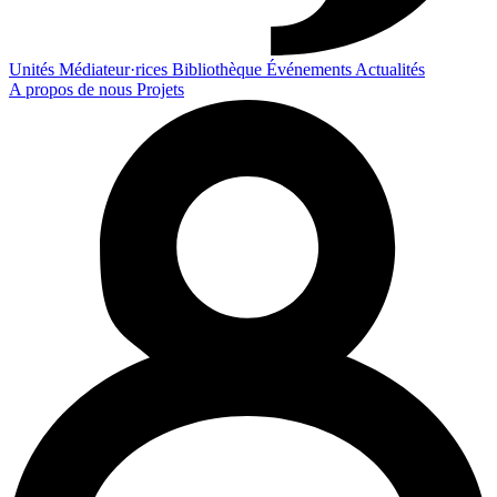
Unités
Médiateur·rices
Bibliothèque
Événements
Actualités
A propos de nous
Projets