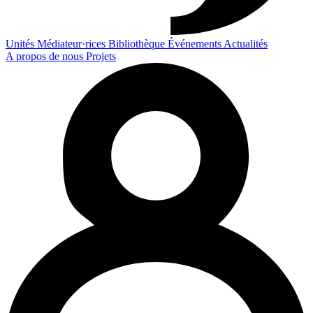
Unités
Médiateur·rices
Bibliothèque
Événements
Actualités
A propos de nous
Projets