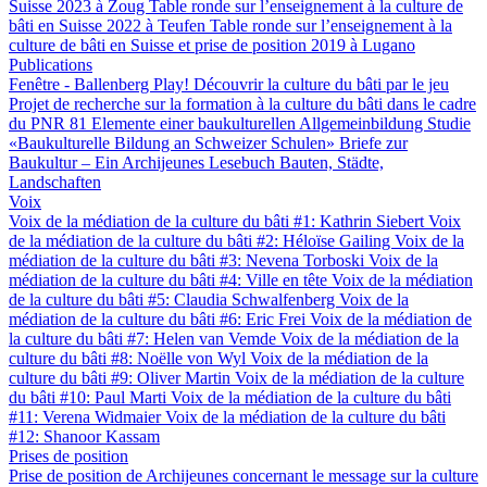
Suisse 2023 à Zoug
Table ronde sur l’enseignement à la culture de
bâti en Suisse 2022 à Teufen
Table ronde sur l’enseignement à la
culture de bâti en Suisse et prise de position 2019 à Lugano
Publications
Fenêtre - Ballenberg
Play! Découvrir la culture du bâti par le jeu
Projet de recherche sur la formation à la culture du bâti dans le cadre
du PNR 81
Elemente einer baukulturellen Allgemeinbildung
Studie
«Baukulturelle Bildung an Schweizer Schulen»
Briefe zur
Baukultur – Ein Archijeunes Lesebuch
Bauten, Städte,
Landschaften
Voix
Voix de la médiation de la culture du bâti #1: Kathrin Siebert
Voix
de la médiation de la culture du bâti #2: Héloïse Gailing
Voix de la
médiation de la culture du bâti #3: Nevena Torboski
Voix de la
médiation de la culture du bâti #4: Ville en tête
Voix de la médiation
de la culture du bâti #5: Claudia Schwalfenberg
Voix de la
médiation de la culture du bâti #6: Eric Frei
Voix de la médiation de
la culture du bâti #7: Helen van Vemde
Voix de la médiation de la
culture du bâti #8: Noëlle von Wyl
Voix de la médiation de la
culture du bâti #9: Oliver Martin
Voix de la médiation de la culture
du bâti #10: Paul Marti
Voix de la médiation de la culture du bâti
#11: Verena Widmaier
Voix de la médiation de la culture du bâti
#12: Shanoor Kassam
Prises de position
Prise de position de Archijeunes concernant le message sur la culture