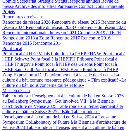
Comité
Secrétariat
Stratégie
Statuts
Rapports annuels
Revue de
presse
Archive des infolettres
Partenaires
Contact
Dons
Empreinte
Projets
Rencontres du réseau
Rencontre du réseau 2026
Rencontre du réseau 2025
Rencontre du
réseau 2024
Rencontre du réseau 2023
Conférence du réseau 2022
Rencontre internationale du réseau 2021
Colloque 2019 à l'ETH
Symposium 2018 à Zoug
Rencontre 2017
Rencontre 2016
Rencontre 2015
Rencontre 2014
Point focal
Point focal à l'HEP Valais
Point focal à l'HEP FHNW
Point focal à
l'HEP Schwyz
Point focal à la HEPIPH Fribourg
Point focal à
l'HEP Thurgovie
Point focal à l'HEP des Grisons
Point focal à
l'HEP Saint-Gall
Point focal à l'HEP Berne
Point focal à l'HEP
Zoug
Exposition « De l’environnement à la salle de classe – La
culture du bâti comme ressource pédagogique »
Film explicatif «La
culture du bâti nous concerne toutes et tous»
Mise en réseau
Table ronde sur l’enseignement à la culture de bâti en Suisse 2026
au Ballenberg
Symposium «Get involved VII» à la Biennale
d'architecture de Venise 2025
Table ronde sur l’enseignement à la
culture de bâti en Suisse 2025 à Bâle
Table ronde sur
l’enseignement à la culture de bâti en Suisse 2024 à Lausanne
Symposium CoLaboratory of Future à la Biennale d'architecture de
Venise 2023
Table ronde sur l’enseignement à la culture de bâti en