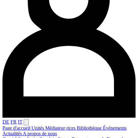
DE
FR
IT
Page d'accueil
Unités
Médiateur·rices
Bibliothèque
Événements
Actualités
A propos de nous