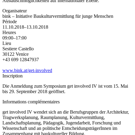
Austauschmöglichkeiten auf internationaler Ebene.
Organisateur
bink – Initiative Baukulturvermittlung für junge Menschen
Période
11.10.2018–13.10.2018
Heures
09:00–17:00
Lieu
Sestiere Castello
30122 Venice
+43 699 12847937
www.bink.at/get-involved
Inscription
Die Anmeldung zum Symposium get involved IV ist vom 15. Mai
bis 29. September 2018 geöffnet.
Informations complémentaires
get involved IV wendet sich an die Berufsgruppen der Architektur,
Tragwerksplanung, Raumplanung, Kulturvermittlung,
Landschaftsplanung, Pädagogik, Jugendarbeit, Forschung und
Wissenschaft und an politische EntscheidungsträgerInnen im
Zusammenhang mit baukultureller Bildung.