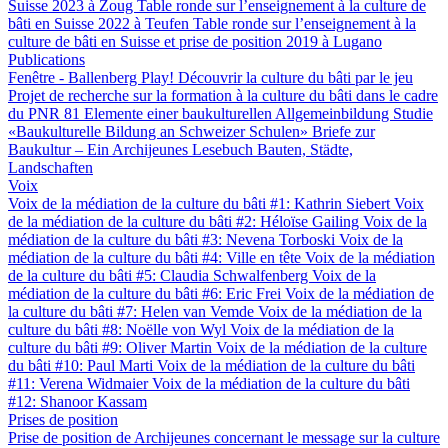
Suisse 2023 à Zoug
Table ronde sur l’enseignement à la culture de
bâti en Suisse 2022 à Teufen
Table ronde sur l’enseignement à la
culture de bâti en Suisse et prise de position 2019 à Lugano
Publications
Fenêtre - Ballenberg
Play! Découvrir la culture du bâti par le jeu
Projet de recherche sur la formation à la culture du bâti dans le cadre
du PNR 81
Elemente einer baukulturellen Allgemeinbildung
Studie
«Baukulturelle Bildung an Schweizer Schulen»
Briefe zur
Baukultur – Ein Archijeunes Lesebuch
Bauten, Städte,
Landschaften
Voix
Voix de la médiation de la culture du bâti #1: Kathrin Siebert
Voix
de la médiation de la culture du bâti #2: Héloïse Gailing
Voix de la
médiation de la culture du bâti #3: Nevena Torboski
Voix de la
médiation de la culture du bâti #4: Ville en tête
Voix de la médiation
de la culture du bâti #5: Claudia Schwalfenberg
Voix de la
médiation de la culture du bâti #6: Eric Frei
Voix de la médiation de
la culture du bâti #7: Helen van Vemde
Voix de la médiation de la
culture du bâti #8: Noëlle von Wyl
Voix de la médiation de la
culture du bâti #9: Oliver Martin
Voix de la médiation de la culture
du bâti #10: Paul Marti
Voix de la médiation de la culture du bâti
#11: Verena Widmaier
Voix de la médiation de la culture du bâti
#12: Shanoor Kassam
Prises de position
Prise de position de Archijeunes concernant le message sur la culture