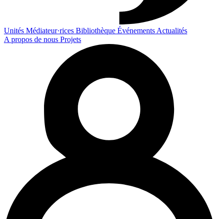
Unités
Médiateur·rices
Bibliothèque
Événements
Actualités
A propos de nous
Projets