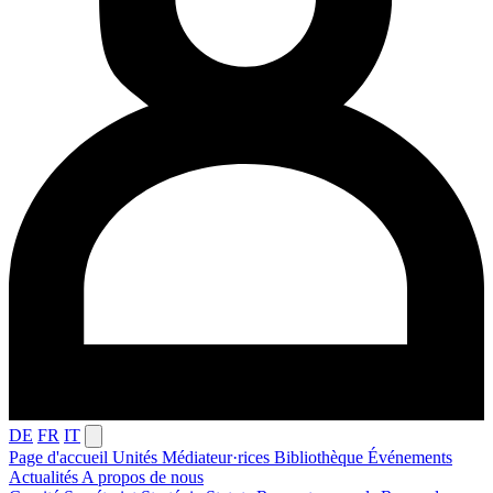
DE
FR
IT
Page d'accueil
Unités
Médiateur·rices
Bibliothèque
Événements
Actualités
A propos de nous