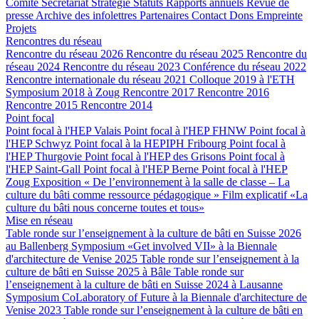
Comité
Secrétariat
Stratégie
Statuts
Rapports annuels
Revue de
presse
Archive des infolettres
Partenaires
Contact
Dons
Empreinte
Projets
Rencontres du réseau
Rencontre du réseau 2026
Rencontre du réseau 2025
Rencontre du
réseau 2024
Rencontre du réseau 2023
Conférence du réseau 2022
Rencontre internationale du réseau 2021
Colloque 2019 à l'ETH
Symposium 2018 à Zoug
Rencontre 2017
Rencontre 2016
Rencontre 2015
Rencontre 2014
Point focal
Point focal à l'HEP Valais
Point focal à l'HEP FHNW
Point focal à
l'HEP Schwyz
Point focal à la HEPIPH Fribourg
Point focal à
l'HEP Thurgovie
Point focal à l'HEP des Grisons
Point focal à
l'HEP Saint-Gall
Point focal à l'HEP Berne
Point focal à l'HEP
Zoug
Exposition « De l’environnement à la salle de classe – La
culture du bâti comme ressource pédagogique »
Film explicatif «La
culture du bâti nous concerne toutes et tous»
Mise en réseau
Table ronde sur l’enseignement à la culture de bâti en Suisse 2026
au Ballenberg
Symposium «Get involved VII» à la Biennale
d'architecture de Venise 2025
Table ronde sur l’enseignement à la
culture de bâti en Suisse 2025 à Bâle
Table ronde sur
l’enseignement à la culture de bâti en Suisse 2024 à Lausanne
Symposium CoLaboratory of Future à la Biennale d'architecture de
Venise 2023
Table ronde sur l’enseignement à la culture de bâti en