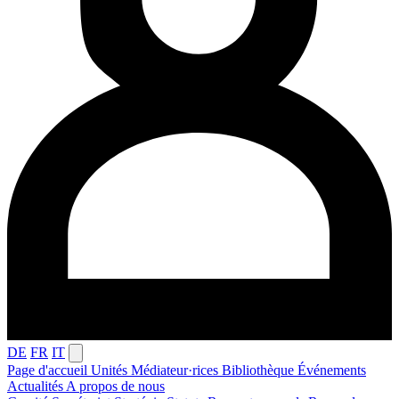
DE
FR
IT
Page d'accueil
Unités
Médiateur·rices
Bibliothèque
Événements
Actualités
A propos de nous