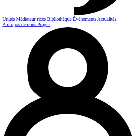
Unités
Médiateur·rices
Bibliothèque
Événements
Actualités
A propos de nous
Projets