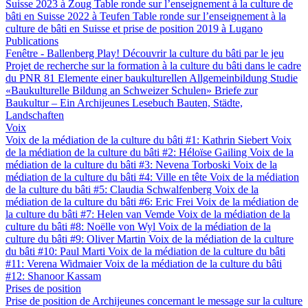
Suisse 2023 à Zoug
Table ronde sur l’enseignement à la culture de
bâti en Suisse 2022 à Teufen
Table ronde sur l’enseignement à la
culture de bâti en Suisse et prise de position 2019 à Lugano
Publications
Fenêtre - Ballenberg
Play! Découvrir la culture du bâti par le jeu
Projet de recherche sur la formation à la culture du bâti dans le cadre
du PNR 81
Elemente einer baukulturellen Allgemeinbildung
Studie
«Baukulturelle Bildung an Schweizer Schulen»
Briefe zur
Baukultur – Ein Archijeunes Lesebuch
Bauten, Städte,
Landschaften
Voix
Voix de la médiation de la culture du bâti #1: Kathrin Siebert
Voix
de la médiation de la culture du bâti #2: Héloïse Gailing
Voix de la
médiation de la culture du bâti #3: Nevena Torboski
Voix de la
médiation de la culture du bâti #4: Ville en tête
Voix de la médiation
de la culture du bâti #5: Claudia Schwalfenberg
Voix de la
médiation de la culture du bâti #6: Eric Frei
Voix de la médiation de
la culture du bâti #7: Helen van Vemde
Voix de la médiation de la
culture du bâti #8: Noëlle von Wyl
Voix de la médiation de la
culture du bâti #9: Oliver Martin
Voix de la médiation de la culture
du bâti #10: Paul Marti
Voix de la médiation de la culture du bâti
#11: Verena Widmaier
Voix de la médiation de la culture du bâti
#12: Shanoor Kassam
Prises de position
Prise de position de Archijeunes concernant le message sur la culture