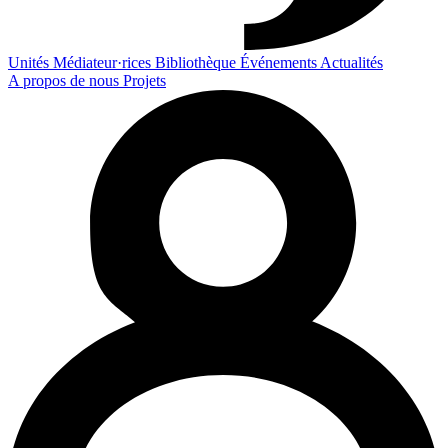
Unités
Médiateur·rices
Bibliothèque
Événements
Actualités
A propos de nous
Projets