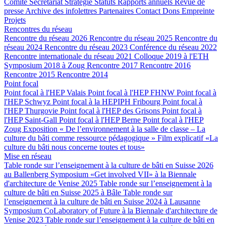
Comité
Secrétariat
Stratégie
Statuts
Rapports annuels
Revue de
presse
Archive des infolettres
Partenaires
Contact
Dons
Empreinte
Projets
Rencontres du réseau
Rencontre du réseau 2026
Rencontre du réseau 2025
Rencontre du
réseau 2024
Rencontre du réseau 2023
Conférence du réseau 2022
Rencontre internationale du réseau 2021
Colloque 2019 à l'ETH
Symposium 2018 à Zoug
Rencontre 2017
Rencontre 2016
Rencontre 2015
Rencontre 2014
Point focal
Point focal à l'HEP Valais
Point focal à l'HEP FHNW
Point focal à
l'HEP Schwyz
Point focal à la HEPIPH Fribourg
Point focal à
l'HEP Thurgovie
Point focal à l'HEP des Grisons
Point focal à
l'HEP Saint-Gall
Point focal à l'HEP Berne
Point focal à l'HEP
Zoug
Exposition « De l’environnement à la salle de classe – La
culture du bâti comme ressource pédagogique »
Film explicatif «La
culture du bâti nous concerne toutes et tous»
Mise en réseau
Table ronde sur l’enseignement à la culture de bâti en Suisse 2026
au Ballenberg
Symposium «Get involved VII» à la Biennale
d'architecture de Venise 2025
Table ronde sur l’enseignement à la
culture de bâti en Suisse 2025 à Bâle
Table ronde sur
l’enseignement à la culture de bâti en Suisse 2024 à Lausanne
Symposium CoLaboratory of Future à la Biennale d'architecture de
Venise 2023
Table ronde sur l’enseignement à la culture de bâti en