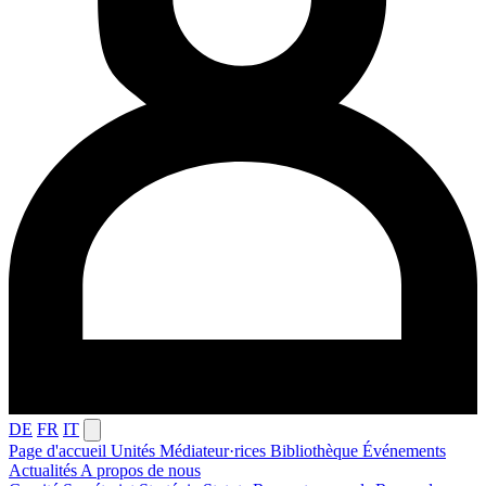
DE
FR
IT
Page d'accueil
Unités
Médiateur·rices
Bibliothèque
Événements
Actualités
A propos de nous