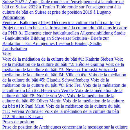
Suisse 2023 à Zoug
Table ronde sur l’enseignement à la culture de
bâti en Suisse 2022 à Teufen
Table ronde sur l’enseignement à la
culture de bâti en Suisse et prise de position 2019 à Lugano
Publications
Fenêtre - Ballenberg
Play! Découvrir la culture du bâti par le jeu
Projet de recherche sur la formation à la culture du bâti dans le cadre
du PNR 81
Elemente einer baukulturellen Allgemeinbildung
Studie
«Baukulturelle Bildung an Schweizer Schulen»
Briefe zur
Baukultur – Ein Archijeunes Lesebuch
Bauten, Städte,
Landschaften
Voix
Voix de la médiation de la culture du bâti #1: Kathrin Siebert
Voix
de la médiation de la culture du bâti #2: Héloïse Gailing
Voix de la
médiation de la culture du bâti #3: Nevena Torboski
Voix de la
médiation de la culture du bâti #4: Ville en tête
Voix de la médiation
de la culture du bâti #5: Claudia Schwalfenberg
Voix de la
médiation de la culture du bâti #6: Eric Frei
Voix de la médiation de
la culture du bâti #7: Helen van Vemde
Voix de la médiation de la
culture du bâti #8: Noëlle von Wyl
Voix de la médiation de la
culture du bâti #9: Oliver Martin
Voix de la médiation de la culture
du bâti #10: Paul Marti
Voix de la médiation de la culture du bâti
#11: Verena Widmaier
Voix de la médiation de la culture du bâti
#12: Shanoor Kassam
Prises de position
Prise de position de Archijeunes concernant le message sur la culture