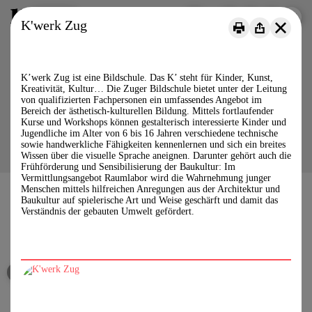
Menu
DE
FR
IT
K'werk Zug
K’werk Zug ist eine Bildschule. Das K’ steht für Kinder, Kunst,
Kreativität, Kultur… Die Zuger Bildschule bietet unter der Leitung
von qualifizierten Fachpersonen ein umfassendes Angebot im
Bereich der ästhetisch-kulturellen Bildung. Mittels fortlaufender
Kurse und Workshops können gestalterisch interessierte Kinder und
Jugendliche im Alter von 6 bis 16 Jahren verschiedene technische
sowie handwerkliche Fähigkeiten kennenlernen und sich ein breites
Wissen über die visuelle Sprache aneignen. Darunter gehört auch die
Frühförderung und Sensibilisierung der Baukultur: Im
Vermittlungsangebot Raumlabor wird die Wahrnehmung junger
Menschen mittels hilfreichen Anregungen aus der Architektur und
Baukultur auf spielerische Art und Weise geschärft und damit das
Verständnis der gebauten Umwelt gefördert.
Baukulturelle Bildung für Kinder und Jugendliche
Médiation de la culture du bâti pour les jeunes
Mediazione della cultura della costruzione per le nuove generazioni
Instagram
YouTube