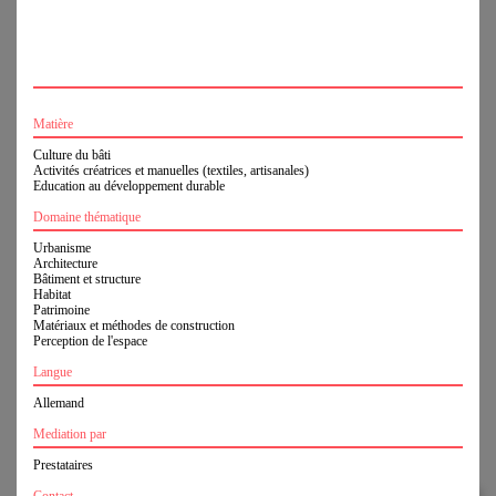
Facebook
Revue de presse
Un projet commun
de SIA und BSA
Matière
Culture du bâti
Activités créatrices et manuelles (textiles, artisanales)
Education au développement durable
Soutenu par
Domaine thématique
Urbanisme
Architecture
Bâtiment et structure
Habitat
Patrimoine
Matériaux et méthodes de construction
Perception de l'espace
Archijeunes,
office@archijeunes.ch
, www.archijeunes.ch, Compte de
Langue
dons: CH81 0900 0000 1071 5740 1
case postale 907, 4001 Bâle
Allemand
Contact
Empreinte
Mediation par
Politique de confidentialité
Prestataires