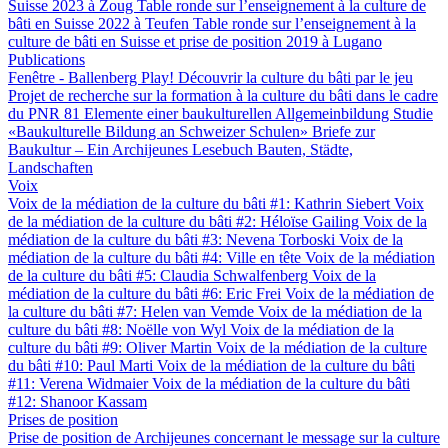
Suisse 2023 à Zoug
Table ronde sur l’enseignement à la culture de
bâti en Suisse 2022 à Teufen
Table ronde sur l’enseignement à la
culture de bâti en Suisse et prise de position 2019 à Lugano
Publications
Fenêtre - Ballenberg
Play! Découvrir la culture du bâti par le jeu
Projet de recherche sur la formation à la culture du bâti dans le cadre
du PNR 81
Elemente einer baukulturellen Allgemeinbildung
Studie
«Baukulturelle Bildung an Schweizer Schulen»
Briefe zur
Baukultur – Ein Archijeunes Lesebuch
Bauten, Städte,
Landschaften
Voix
Voix de la médiation de la culture du bâti #1: Kathrin Siebert
Voix
de la médiation de la culture du bâti #2: Héloïse Gailing
Voix de la
médiation de la culture du bâti #3: Nevena Torboski
Voix de la
médiation de la culture du bâti #4: Ville en tête
Voix de la médiation
de la culture du bâti #5: Claudia Schwalfenberg
Voix de la
médiation de la culture du bâti #6: Eric Frei
Voix de la médiation de
la culture du bâti #7: Helen van Vemde
Voix de la médiation de la
culture du bâti #8: Noëlle von Wyl
Voix de la médiation de la
culture du bâti #9: Oliver Martin
Voix de la médiation de la culture
du bâti #10: Paul Marti
Voix de la médiation de la culture du bâti
#11: Verena Widmaier
Voix de la médiation de la culture du bâti
#12: Shanoor Kassam
Prises de position
Prise de position de Archijeunes concernant le message sur la culture