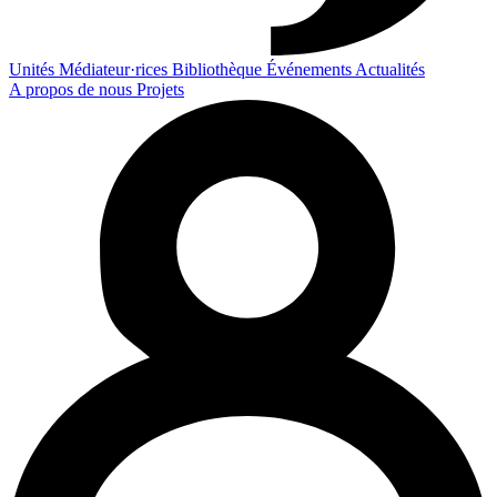
Unités
Médiateur·rices
Bibliothèque
Événements
Actualités
A propos de nous
Projets