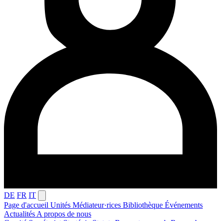
DE
FR
IT
Page d'accueil
Unités
Médiateur·rices
Bibliothèque
Événements
Actualités
A propos de nous