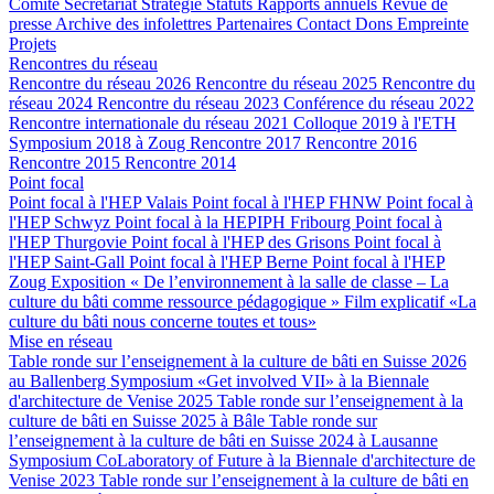
Comité
Secrétariat
Stratégie
Statuts
Rapports annuels
Revue de
presse
Archive des infolettres
Partenaires
Contact
Dons
Empreinte
Projets
Rencontres du réseau
Rencontre du réseau 2026
Rencontre du réseau 2025
Rencontre du
réseau 2024
Rencontre du réseau 2023
Conférence du réseau 2022
Rencontre internationale du réseau 2021
Colloque 2019 à l'ETH
Symposium 2018 à Zoug
Rencontre 2017
Rencontre 2016
Rencontre 2015
Rencontre 2014
Point focal
Point focal à l'HEP Valais
Point focal à l'HEP FHNW
Point focal à
l'HEP Schwyz
Point focal à la HEPIPH Fribourg
Point focal à
l'HEP Thurgovie
Point focal à l'HEP des Grisons
Point focal à
l'HEP Saint-Gall
Point focal à l'HEP Berne
Point focal à l'HEP
Zoug
Exposition « De l’environnement à la salle de classe – La
culture du bâti comme ressource pédagogique »
Film explicatif «La
culture du bâti nous concerne toutes et tous»
Mise en réseau
Table ronde sur l’enseignement à la culture de bâti en Suisse 2026
au Ballenberg
Symposium «Get involved VII» à la Biennale
d'architecture de Venise 2025
Table ronde sur l’enseignement à la
culture de bâti en Suisse 2025 à Bâle
Table ronde sur
l’enseignement à la culture de bâti en Suisse 2024 à Lausanne
Symposium CoLaboratory of Future à la Biennale d'architecture de
Venise 2023
Table ronde sur l’enseignement à la culture de bâti en