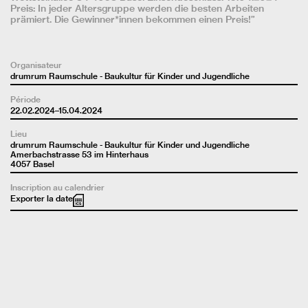
Preis: In jeder Altersgruppe werden die besten Arbeiten
prämiert. Die Gewinner*innen bekommen einen Preis!”
Organisateur
drumrum Raumschule - Baukultur für Kinder und Jugendliche
Période
22.02.2024–15.04.2024
Lieu
drumrum Raumschule - Baukultur für Kinder und Jugendliche
Amerbachstrasse 53 im Hinterhaus
4057 Basel
Inscription au calendrier
Exporter la date