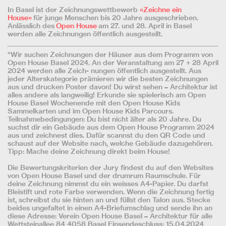
In Basel ist der Zeichnungswettbewerb
«Zeichne ein
House»
für junge Menschen bis 20 Jahre ausgeschrieben.
Anlässlich des
Open House
am 27. und 28. April in Basel
werden alle Zeichnungen öffentlich ausgestellt.
“Wir suchen Zeichnungen der Häuser aus dem Programm von
Open House Basel 2024. An der Veranstaltung am 27 + 28 April
2024 werden alle Zeich- nungen öffentlich ausgestellt. Aus
jeder Alterskategorie prämieren wir die besten Zeichnungen
aus und drucken Poster davon! Du wirst sehen – Architektur ist
alles andere als langweilig! Erkunde sie spielerisch am Open
House Basel Wochenende mit den Open House Kids
Sammelkarten und im Open House Kids Parcours.
Teilnahmebedingungen: Du bist nicht älter als 20 Jahre. Du
suchst dir ein Gebäude aus dem Open House Programm 2024
aus und zeichnest dies. Dafür scannst du den QR Code und
schaust auf der Website nach, welche Gebäude dazugehören.
Tipp: Mache deine Zeichnung direkt beim House!
Die Bewertungskriterien der Jury findest du auf den Websites
von Open House Basel und der drumrum Raumschule. Für
deine Zeichnung nimmst du ein weisses A4-Papier. Du darfst
Bleistift und rote Farbe verwenden. Wenn die Zeichnung fertig
ist, schreibst du sie hinten an und füllst den Talon aus. Stecke
beides ungefaltet in einen A4-Briefumschlag und sende ihn an
diese Adresse: Verein Open House Basel – Architektur für alle
Wettsteinallee 84 4058 Basel Einsendeschluss: 15.04.2024