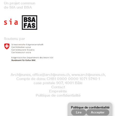
Un projet commun
de SIA und BSA
Soutenu par
Archijeunes,
office@archijeunes.ch
, www.archijeunes.ch,
Compte de dons: CH81 0900 0000 1071 5740 1
case postale 907, 4001 Bâle
Contact
Empreinte
Politique de confidentialité
Politique de confidentialité
Lire
Accepter