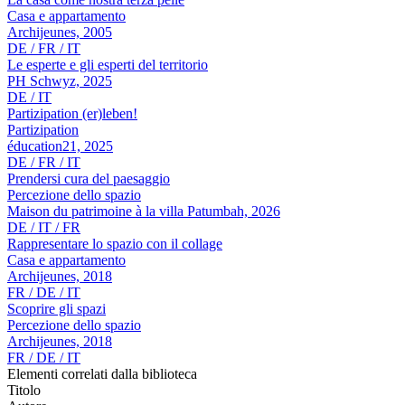
Casa e appartamento
Archijeunes, 2005
DE / FR / IT
Le esperte e gli esperti del territorio
PH Schwyz, 2025
DE / IT
Partizipation (er)leben!
Partizipation
éducation21, 2025
DE / FR / IT
Prendersi cura del paesaggio
Percezione dello spazio
Maison du patrimoine à la villa Patumbah, 2026
DE / IT / FR
Rappresentare lo spazio con il collage
Casa e appartamento
Archijeunes, 2018
FR / DE / IT
Scoprire gli spazi
Percezione dello spazio
Archijeunes, 2018
FR / DE / IT
Elementi correlati dalla biblioteca
Titolo