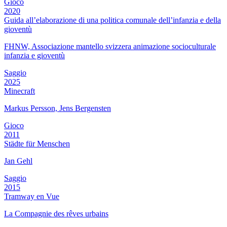
Gioco
2020
Guida all’elaborazione di una politica comunale dell’infanzia e della
gioventù
FHNW, Associazione mantello svizzera animazione socioculturale
infanzia e gioventù
Saggio
2025
Minecraft
Markus Persson, Jens Bergensten
Gioco
2011
Städte für Menschen
Jan Gehl
Saggio
2015
Tramway en Vue
La Compagnie des rêves urbains