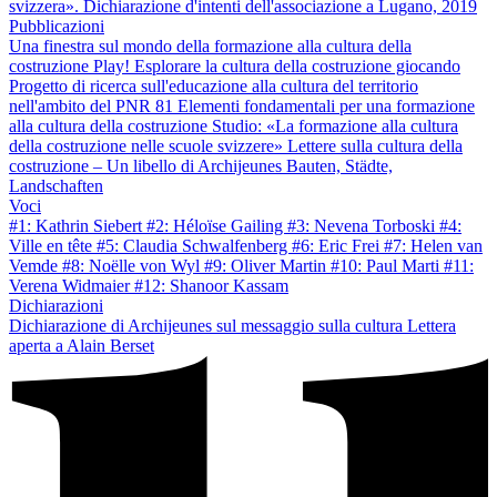
svizzera». Dichiarazione d'intenti dell'associazione a Lugano, 2019
Pubblicazioni
Una finestra sul mondo della formazione alla cultura della
costruzione
Play! Esplorare la cultura della costruzione giocando
Progetto di ricerca sull'educazione alla cultura del territorio
nell'ambito del PNR 81
Elementi fondamentali per una formazione
alla cultura della costruzione
Studio: «La formazione alla cultura
della costruzione nelle scuole svizzere»
Lettere sulla cultura della
costruzione – Un libello di Archijeunes
Bauten, Städte,
Landschaften
Voci
#1: Kathrin Siebert
#2: Héloïse Gailing
#3: Nevena Torboski
#4:
Ville en tête
#5: Claudia Schwalfenberg
#6: Eric Frei
#7: Helen van
Vemde
#8: Noëlle von Wyl
#9: Oliver Martin
#10: Paul Marti
#11:
Verena Widmaier
#12: Shanoor Kassam
Dichiarazioni
Dichiarazione di Archijeunes sul messaggio sulla cultura
Lettera
aperta a Alain Berset