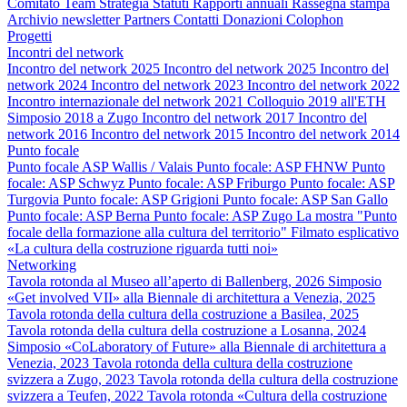
Comitato
Team
Strategia
Statuti
Rapporti annuali
Rassegna stampa
Archivio newsletter
Partners
Contatti
Donazioni
Colophon
Progetti
Incontri del network
Incontro del network 2025
Incontro del network 2025
Incontro del
network 2024
Incontro del network 2023
Incontro del network 2022
Incontro internazionale del network 2021
Colloquio 2019 all'ETH
Simposio 2018 a Zugo
Incontro del network 2017
Incontro del
network 2016
Incontro del network 2015
Incontro del network 2014
Punto focale
Punto focale ASP Wallis / Valais
Punto focale: ASP FHNW
Punto
focale: ASP Schwyz
Punto focale: ASP Friburgo
Punto focale: ASP
Turgovia
Punto focale: ASP Grigioni
Punto focale: ASP San Gallo
Punto focale: ASP Berna
Punto focale: ASP Zugo
La mostra "Punto
focale della formazione alla cultura del territorio"
Filmato esplicativo
«La cultura della costruzione riguarda tutti noi»
Networking
Tavola rotonda al Museo all’aperto di Ballenberg, 2026
Simposio
«Get involved VII» alla Biennale di architettura a Venezia, 2025
Tavola rotonda della cultura della costruzione a Basilea, 2025
Tavola rotonda della cultura della costruzione a Losanna, 2024
Simposio «CoLaboratory of Future» alla Biennale di architettura a
Venezia, 2023
Tavola rotonda della cultura della costruzione
svizzera a Zugo, 2023
Tavola rotonda della cultura della costruzione
svizzera a Teufen, 2022
Tavola rotonda «Cultura della costruzione