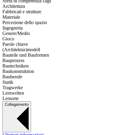
Sfera di competenza/Tags
Architettura
Fabbricati e strutture
Materiale
Percezione dello spazio
Ingegneria
Genere/Medio
Gioco
Parole chiave
(Architektur)modell
Bauteile und Bauformen
Bauprozess
Bautechniken
Baukonstruktion
Bauberufe
Statik
Tragwerke
Lernwelten
Lernorte
Collegamento
Ulteriori informazioni