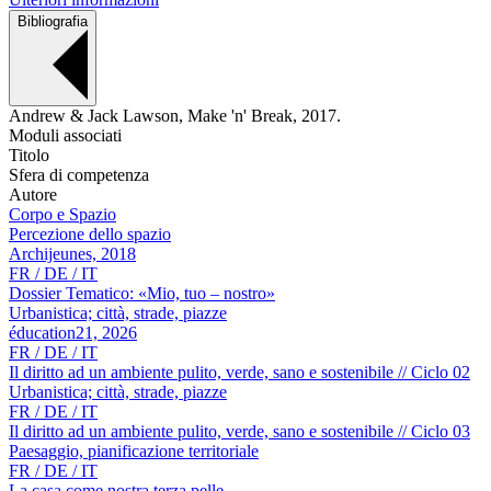
Bibliografia
Andrew & Jack Lawson, Make 'n' Break, 2017.
Moduli associati
Titolo
Sfera di competenza
Autore
Corpo e Spazio
Percezione dello spazio
Archijeunes, 2018
FR / DE / IT
Dossier Tematico: «Mio, tuo – nostro»
Urbanistica; città, strade, piazze
éducation21, 2026
FR / DE / IT
Il diritto ad un ambiente pulito, verde, sano e sostenibile // Ciclo 02
Urbanistica; città, strade, piazze
FR / DE / IT
Il diritto ad un ambiente pulito, verde, sano e sostenibile // Ciclo 03
Paesaggio, pianificazione territoriale
FR / DE / IT
La casa come nostra terza pelle