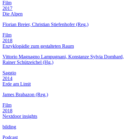
Film
2017
Die Alpen
Florian Breier, Christian Stiefenhofer (Reg.)
Film
2018
Enzyklopädie zum gestalteten Raum
Vittorio Magnagno Lampugnani, Konstanze Sylvia Domhard,
Rainer Schützeichel (Hg.)
Saggio
2014
Erde am Limit
James Brabazon (Reg.)
Film
2018
Nextdoor insights
bilding
Podcast