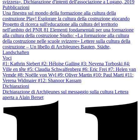
svizzera». Dichiarazione d'intenti dell'associazione a Lugano, 2019
Pubblicazioni
Una finestra sul mondo della formazione alla cultura della
costruzione
Play! Esplorare la cultura della costruzione giocando
Progetto di ricerca sull'educazione alla cultura del territorio
nell'ambito del PNR 81
Elementi fondamentali per una formazione
alla cultura della costruzione
Studio: «La formazione alla cultura
della costruzione nelle scuole svizzere»
Lettere sulla cultura della
costruzione – Un libello di Archijeunes
Bauten, Städte,
Landschaften
Voci
#1: Kathrin Siebert
#2: Héloïse Gailing
#3: Nevena Torboski
#4:
Ville en tête
#5: Claudia Schwalfenberg
#6: Eric Frei
#7: Helen van
Vemde
#8: Noëlle von Wyl
#9: Oliver Martin
#10: Paul Marti
#11:
Verena Widmaier
#12: Shanoor Kassam
Dichiarazioni
Dichiarazione di Archijeunes sul messaggio sulla cultura
Lettera
aperta a Alain Berset