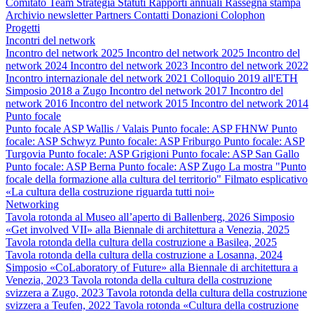
Comitato
Team
Strategia
Statuti
Rapporti annuali
Rassegna stampa
Archivio newsletter
Partners
Contatti
Donazioni
Colophon
Progetti
Incontri del network
Incontro del network 2025
Incontro del network 2025
Incontro del
network 2024
Incontro del network 2023
Incontro del network 2022
Incontro internazionale del network 2021
Colloquio 2019 all'ETH
Simposio 2018 a Zugo
Incontro del network 2017
Incontro del
network 2016
Incontro del network 2015
Incontro del network 2014
Punto focale
Punto focale ASP Wallis / Valais
Punto focale: ASP FHNW
Punto
focale: ASP Schwyz
Punto focale: ASP Friburgo
Punto focale: ASP
Turgovia
Punto focale: ASP Grigioni
Punto focale: ASP San Gallo
Punto focale: ASP Berna
Punto focale: ASP Zugo
La mostra "Punto
focale della formazione alla cultura del territorio"
Filmato esplicativo
«La cultura della costruzione riguarda tutti noi»
Networking
Tavola rotonda al Museo all’aperto di Ballenberg, 2026
Simposio
«Get involved VII» alla Biennale di architettura a Venezia, 2025
Tavola rotonda della cultura della costruzione a Basilea, 2025
Tavola rotonda della cultura della costruzione a Losanna, 2024
Simposio «CoLaboratory of Future» alla Biennale di architettura a
Venezia, 2023
Tavola rotonda della cultura della costruzione
svizzera a Zugo, 2023
Tavola rotonda della cultura della costruzione
svizzera a Teufen, 2022
Tavola rotonda «Cultura della costruzione