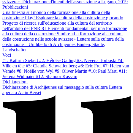
svizzera». Dichiarazione d'intenti dell'associazione a Lugano, 2019
Pubblicazioni
Una finestra sul mondo della formazione alla cultura della
costruzione
Play! Esplorare la cultura della costruzione giocando
Progetto di ricerca sull'educazione alla cultura del territorio
nell'ambito del PNR 81
Elementi fondamentali per una formazione
alla cultura della costruzione
Studio: «La formazione alla cultura
della costruzione nelle scuole svizzere»
Lettere sulla cultura della
costruzione – Un libello di Archijeunes
Bauten, Städte,
Landschaften
Voci
#1: Kathrin Siebert
#2: Héloïse Gailing
#3: Nevena Torboski
#4:
Ville en tête
#5: Claudia Schwalfenberg
#6: Eric Frei
#7: Helen van
Vemde
#8: Noëlle von Wyl
#9: Oliver Martin
#10: Paul Marti
#11:
Verena Widmaier
#12: Shanoor Kassam
Dichiarazioni
Dichiarazione di Archijeunes sul messaggio sulla cultura
Lettera
aperta a Alain Berset