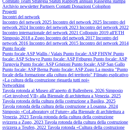
Comitato
Team
Strategia
Statuti
Rapporti annuali
Rassegna stampa
Archivio newsletter
Partners
Contatti
Donazioni
Colophon
Progetti
Incontri del network
Incontro del network 2025
Incontro del network 2025
Incontro del
network 2024
Incontro del network 2023
Incontro del network 2022
Incontro internazionale del network 2021
Colloquio 2019 all'ETH
Simposio 2018 a Zugo
Incontro del network 2017
Incontro del
network 2016
Incontro del network 2015
Incontro del network 2014
Punto focale
Punto focale ASP Wallis / Valais
Punto focale: ASP FHNW
Punto
focale: ASP Schwyz
Punto focale: ASP Friburgo
Punto focale: ASP
Turgovia
Punto focale: ASP Grigioni
Punto focale: ASP San Gallo
Punto focale: ASP Berna
Punto focale: ASP Zugo
La mostra "Punto
focale della formazione alla cultura del territorio"
Filmato esplicativo
«La cultura della costruzione riguarda tutti noi»
Networking
Tavola rotonda al Museo all’aperto di Ballenberg, 2026
Simposio
«Get involved VII» alla Biennale di architettura a Venezia, 2025
Tavola rotonda della cultura della costruzione a Basilea, 2025
Tavola rotonda della cultura della costruzione a Losanna, 2024
Simposio «CoLaboratory of Future» alla Biennale di architettura a
Venezia, 2023
Tavola rotonda della cultura della costruzione
svizzera a Zugo, 2023
Tavola rotonda della cultura della costruzione
svizzera a Teufen, 2022
Tavola rotonda «Cultura della costruzione