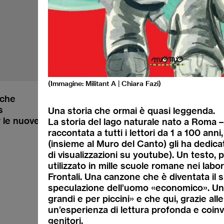
(Immagine: Militant A | Chiara Fazi)
iche
s
Una storia che ormai è quasi leggenda.
Instagram
r le nuove generazioni
La storia del lago naturale nato a Roma 
YouTube
raccontata a tutti i lettori da 1 a 100 ann
Facebook
(insieme al Muro del Canto) gli ha dedica
Recensione dei media
di visualizzazioni su youtube). Un testo, 
utilizzato in mille scuole romane nei labor
Frontali. Una canzone che è diventata il 
speculazione dell’uomo «economico». Un
grandi e per piccini» e che qui, grazie alle
un’esperienza di lettura profonda e coinvo
genitori.