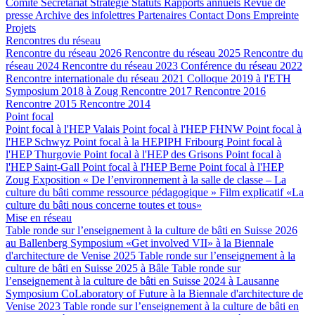
Comité
Secrétariat
Stratégie
Statuts
Rapports annuels
Revue de
presse
Archive des infolettres
Partenaires
Contact
Dons
Empreinte
Projets
Rencontres du réseau
Rencontre du réseau 2026
Rencontre du réseau 2025
Rencontre du
réseau 2024
Rencontre du réseau 2023
Conférence du réseau 2022
Rencontre internationale du réseau 2021
Colloque 2019 à l'ETH
Symposium 2018 à Zoug
Rencontre 2017
Rencontre 2016
Rencontre 2015
Rencontre 2014
Point focal
Point focal à l'HEP Valais
Point focal à l'HEP FHNW
Point focal à
l'HEP Schwyz
Point focal à la HEPIPH Fribourg
Point focal à
l'HEP Thurgovie
Point focal à l'HEP des Grisons
Point focal à
l'HEP Saint-Gall
Point focal à l'HEP Berne
Point focal à l'HEP
Zoug
Exposition « De l’environnement à la salle de classe – La
culture du bâti comme ressource pédagogique »
Film explicatif «La
culture du bâti nous concerne toutes et tous»
Mise en réseau
Table ronde sur l’enseignement à la culture de bâti en Suisse 2026
au Ballenberg
Symposium «Get involved VII» à la Biennale
d'architecture de Venise 2025
Table ronde sur l’enseignement à la
culture de bâti en Suisse 2025 à Bâle
Table ronde sur
l’enseignement à la culture de bâti en Suisse 2024 à Lausanne
Symposium CoLaboratory of Future à la Biennale d'architecture de
Venise 2023
Table ronde sur l’enseignement à la culture de bâti en