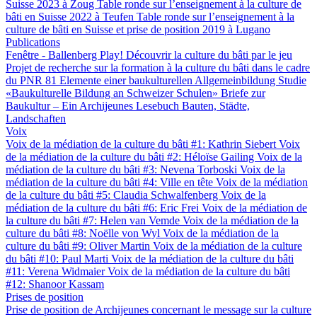
Suisse 2023 à Zoug
Table ronde sur l’enseignement à la culture de
bâti en Suisse 2022 à Teufen
Table ronde sur l’enseignement à la
culture de bâti en Suisse et prise de position 2019 à Lugano
Publications
Fenêtre - Ballenberg
Play! Découvrir la culture du bâti par le jeu
Projet de recherche sur la formation à la culture du bâti dans le cadre
du PNR 81
Elemente einer baukulturellen Allgemeinbildung
Studie
«Baukulturelle Bildung an Schweizer Schulen»
Briefe zur
Baukultur – Ein Archijeunes Lesebuch
Bauten, Städte,
Landschaften
Voix
Voix de la médiation de la culture du bâti #1: Kathrin Siebert
Voix
de la médiation de la culture du bâti #2: Héloïse Gailing
Voix de la
médiation de la culture du bâti #3: Nevena Torboski
Voix de la
médiation de la culture du bâti #4: Ville en tête
Voix de la médiation
de la culture du bâti #5: Claudia Schwalfenberg
Voix de la
médiation de la culture du bâti #6: Eric Frei
Voix de la médiation de
la culture du bâti #7: Helen van Vemde
Voix de la médiation de la
culture du bâti #8: Noëlle von Wyl
Voix de la médiation de la
culture du bâti #9: Oliver Martin
Voix de la médiation de la culture
du bâti #10: Paul Marti
Voix de la médiation de la culture du bâti
#11: Verena Widmaier
Voix de la médiation de la culture du bâti
#12: Shanoor Kassam
Prises de position
Prise de position de Archijeunes concernant le message sur la culture