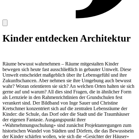
Kinder entdecken Architektur
Räume bewusst wahrnehmen – Räume mitgestalten Kinder
bewegen sich heute fast ausschließlich in gebauter Umwelt. Diese
Umwelt entscheidet maßgeblich über ihr Lebensgefühl und ihre
Zukunftschancen. Aber nehmen sie ihre Umgebung auch bewusst
wahr? Woran orientieren sie sich? An welchen Orten halten sie sich
gerne auf und warum? All dies sind Fragen, die in ähnlicher Form
als Lernziele in den Rahmenrichtlinien der Grundschulen fest
verankert sind. Der Bildband von Inge Sauer und Christine
Kretschmer konzentriert sich auf die zentralen Lebensräume der
Kinder: die Schule, das Dorf oder die Stadt und die Traumhäuser
der eigenen Fantasie. Ausgangspunkt ihrer
«Wahrnehmungsschulung» sind zunächst Projektanregungen zum
historischen Wandel von Städten und Dörfern, die das Bewusstsein
der Kinder schärfen wollen, wie sich die «Gesichter der Häuser»