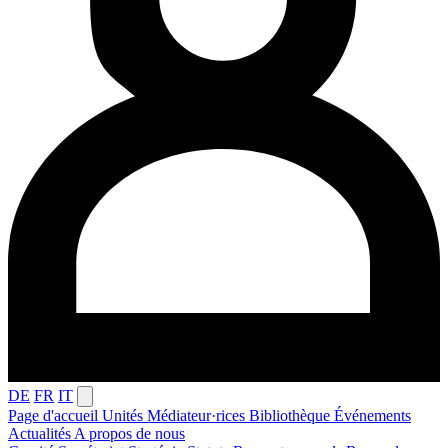
DE
FR
IT
Page d'accueil
Unités
Médiateur·rices
Bibliothèque
Événements
Actualités
A propos de nous