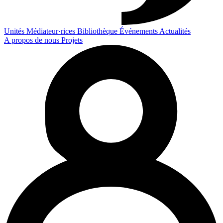
Unités
Médiateur·rices
Bibliothèque
Événements
Actualités
A propos de nous
Projets